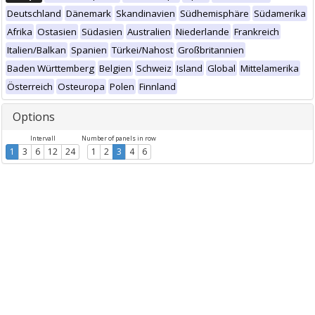
Deutschland
Dänemark
Skandinavien
Südhemisphäre
Südamerika
Afrika
Ostasien
Südasien
Australien
Niederlande
Frankreich
Italien/Balkan
Spanien
Türkei/Nahost
Großbritannien
Baden Württemberg
Belgien
Schweiz
Island
Global
Mittelamerika
Österreich
Osteuropa
Polen
Finnland
Options
Intervall
Number of panels in row
1
3
6
12
24
1
2
3
4
6