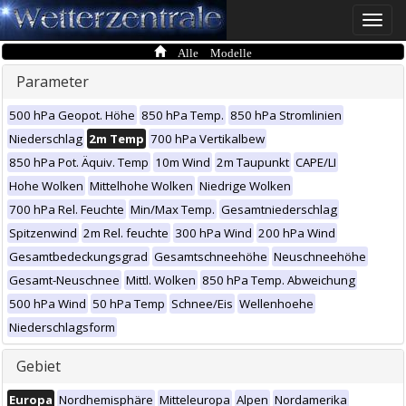
Toggle
naviga
Alle Modelle
Parameter
500 hPa Geopot. Höhe
850 hPa Temp.
850 hPa Stromlinien
Niederschlag
2m Temp
700 hPa Vertikalbew
850 hPa Pot. Äquiv. Temp
10m Wind
2m Taupunkt
CAPE/LI
Hohe Wolken
Mittelhohe Wolken
Niedrige Wolken
700 hPa Rel. Feuchte
Min/Max Temp.
Gesamtniederschlag
Spitzenwind
2m Rel. feuchte
300 hPa Wind
200 hPa Wind
Gesamtbedeckungsgrad
Gesamtschneehöhe
Neuschneehöhe
Gesamt-Neuschnee
Mittl. Wolken
850 hPa Temp. Abweichung
500 hPa Wind
50 hPa Temp
Schnee/Eis
Wellenhoehe
Niederschlagsform
Gebiet
Europa
Nordhemisphäre
Mitteleuropa
Alpen
Nordamerika