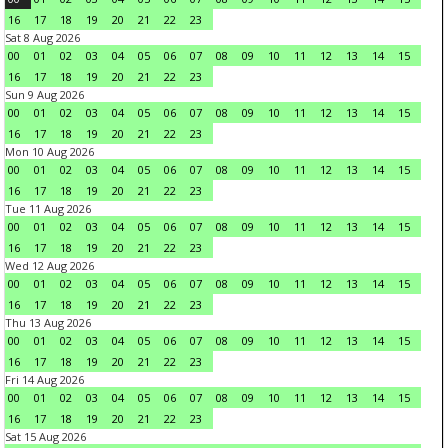
16
17
18
19
20
21
22
23
Sat 8 Aug 2026
00
01
02
03
04
05
06
07
08
09
10
11
12
13
14
15
16
17
18
19
20
21
22
23
Sun 9 Aug 2026
00
01
02
03
04
05
06
07
08
09
10
11
12
13
14
15
16
17
18
19
20
21
22
23
Mon 10 Aug 2026
00
01
02
03
04
05
06
07
08
09
10
11
12
13
14
15
16
17
18
19
20
21
22
23
Tue 11 Aug 2026
00
01
02
03
04
05
06
07
08
09
10
11
12
13
14
15
16
17
18
19
20
21
22
23
Wed 12 Aug 2026
00
01
02
03
04
05
06
07
08
09
10
11
12
13
14
15
16
17
18
19
20
21
22
23
Thu 13 Aug 2026
00
01
02
03
04
05
06
07
08
09
10
11
12
13
14
15
16
17
18
19
20
21
22
23
Fri 14 Aug 2026
00
01
02
03
04
05
06
07
08
09
10
11
12
13
14
15
16
17
18
19
20
21
22
23
Sat 15 Aug 2026