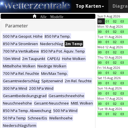
Top Karten
Diagr
Alle Modelle
Sun 9 Aug 2026
00
01
02
03
Parameter
Mon 10 Aug 2026
00
01
02
03
500 hPa Geopot. Höhe
850 hPa Temp.
Tue 11 Aug 2026
00
01
02
03
850 hPa Stromlinien
Niederschlag
2m Temp
Wed 12 Aug 2026
700 hPa Vertikalbew
850 hPa Pot. Äquiv. Temp
00
01
02
03
Thu 13 Aug 2026
10m Wind
2m Taupunkt
CAPE/LI
Hohe Wolken
00
01
02
03
Mittelhohe Wolken
Niedrige Wolken
Fri 14 Aug 2026
00
01
02
03
700 hPa Rel. Feuchte
Min/Max Temp.
Sat 15 Aug 2026
Gesamtniederschlag
Spitzenwind
2m Rel. feuchte
00
01
02
03
300 hPa Wind
200 hPa Wind
Sun 16 Aug 2026
00
01
02
03
Gesamtbedeckungsgrad
Gesamtschneehöhe
Mon 17 Aug 2026
Neuschneehöhe
Gesamt-Neuschnee
Mittl. Wolken
00
01
02
03
Tue 18 Aug 2026
850 hPa Temp. Abweichung
500 hPa Wind
00
01
02
03
50 hPa Temp
Schnee/Eis
Wellenhoehe
Niederschlagsform