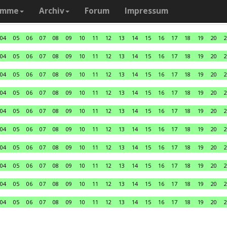
amme
Archiv
Forum
Impressum
04
05
06
07
08
09
10
11
12
13
14
15
16
17
18
19
20
2
04
05
06
07
08
09
10
11
12
13
14
15
16
17
18
19
20
2
04
05
06
07
08
09
10
11
12
13
14
15
16
17
18
19
20
2
04
05
06
07
08
09
10
11
12
13
14
15
16
17
18
19
20
2
04
05
06
07
08
09
10
11
12
13
14
15
16
17
18
19
20
2
04
05
06
07
08
09
10
11
12
13
14
15
16
17
18
19
20
2
04
05
06
07
08
09
10
11
12
13
14
15
16
17
18
19
20
2
04
05
06
07
08
09
10
11
12
13
14
15
16
17
18
19
20
2
04
05
06
07
08
09
10
11
12
13
14
15
16
17
18
19
20
2
04
05
06
07
08
09
10
11
12
13
14
15
16
17
18
19
20
2