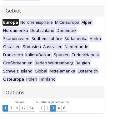
Gebiet
Europa
Nordhemisphäre
Mitteleuropa
Alpen
Nordamerika
Deutschland
Dänemark
Skandinavien
Südhemisphäre
Südamerika
Afrika
Ostasien
Südasien
Australien
Niederlande
Frankreich
Italien/Balkan
Spanien
Türkei/Nahost
Großbritannien
Baden Württemberg
Belgien
Schweiz
Island
Global
Mittelamerika
Österreich
Osteuropa
Polen
Finnland
Options
Intervall
Number of panels in row
1
3
6
12
24
1
2
3
4
6