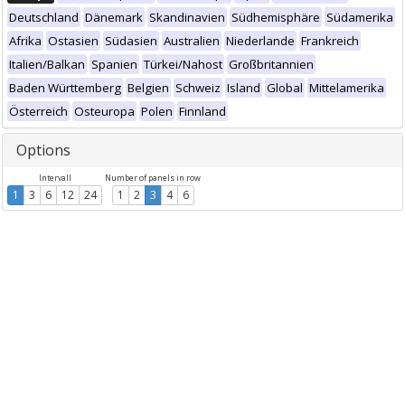
Deutschland
Dänemark
Skandinavien
Südhemisphäre
Südamerika
Afrika
Ostasien
Südasien
Australien
Niederlande
Frankreich
Italien/Balkan
Spanien
Türkei/Nahost
Großbritannien
Baden Württemberg
Belgien
Schweiz
Island
Global
Mittelamerika
Österreich
Osteuropa
Polen
Finnland
Options
Intervall
Number of panels in row
1
3
6
12
24
1
2
3
4
6