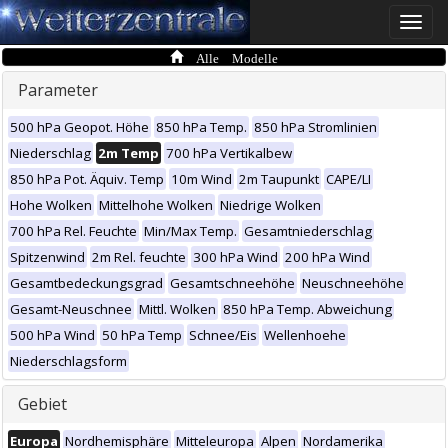
Toggle
naviga
Alle Modelle
Parameter
500 hPa Geopot. Höhe
850 hPa Temp.
850 hPa Stromlinien
Niederschlag
2m Temp
700 hPa Vertikalbew
850 hPa Pot. Äquiv. Temp
10m Wind
2m Taupunkt
CAPE/LI
Hohe Wolken
Mittelhohe Wolken
Niedrige Wolken
700 hPa Rel. Feuchte
Min/Max Temp.
Gesamtniederschlag
Spitzenwind
2m Rel. feuchte
300 hPa Wind
200 hPa Wind
Gesamtbedeckungsgrad
Gesamtschneehöhe
Neuschneehöhe
Gesamt-Neuschnee
Mittl. Wolken
850 hPa Temp. Abweichung
500 hPa Wind
50 hPa Temp
Schnee/Eis
Wellenhoehe
Niederschlagsform
Gebiet
Europa
Nordhemisphäre
Mitteleuropa
Alpen
Nordamerika