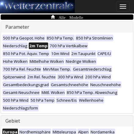
Toggle
naviga
Alle Modelle
Parameter
500 hPa Geopot. Höhe
850 hPa Temp.
850 hPa Stromlinien
Niederschlag
2m Temp
700 hPa Vertikalbew
850 hPa Pot. Äquiv. Temp
10m Wind
2m Taupunkt
CAPE/LI
Hohe Wolken
Mittelhohe Wolken
Niedrige Wolken
700 hPa Rel. Feuchte
Min/Max Temp.
Gesamtniederschlag
Spitzenwind
2m Rel. feuchte
300 hPa Wind
200 hPa Wind
Gesamtbedeckungsgrad
Gesamtschneehöhe
Neuschneehöhe
Gesamt-Neuschnee
Mittl. Wolken
850 hPa Temp. Abweichung
500 hPa Wind
50 hPa Temp
Schnee/Eis
Wellenhoehe
Niederschlagsform
Gebiet
Europa
Nordhemisphäre
Mitteleuropa
Alpen
Nordamerika