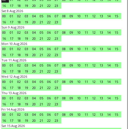
16
17
18
19
20
21
22
23
Sat 8 Aug 2026
00
01
02
03
04
05
06
07
08
09
10
11
12
13
14
15
16
17
18
19
20
21
22
23
Sun 9 Aug 2026
00
01
02
03
04
05
06
07
08
09
10
11
12
13
14
15
16
17
18
19
20
21
22
23
Mon 10 Aug 2026
00
01
02
03
04
05
06
07
08
09
10
11
12
13
14
15
16
17
18
19
20
21
22
23
Tue 11 Aug 2026
00
01
02
03
04
05
06
07
08
09
10
11
12
13
14
15
16
17
18
19
20
21
22
23
Wed 12 Aug 2026
00
01
02
03
04
05
06
07
08
09
10
11
12
13
14
15
16
17
18
19
20
21
22
23
Thu 13 Aug 2026
00
01
02
03
04
05
06
07
08
09
10
11
12
13
14
15
16
17
18
19
20
21
22
23
Fri 14 Aug 2026
00
01
02
03
04
05
06
07
08
09
10
11
12
13
14
15
16
17
18
19
20
21
22
23
Sat 15 Aug 2026