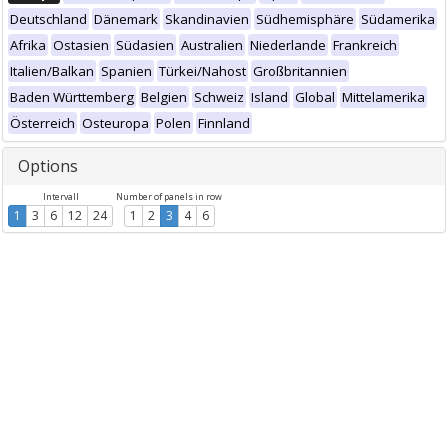
Deutschland
Dänemark
Skandinavien
Südhemisphäre
Südamerika
Afrika
Ostasien
Südasien
Australien
Niederlande
Frankreich
Italien/Balkan
Spanien
Türkei/Nahost
Großbritannien
Baden Württemberg
Belgien
Schweiz
Island
Global
Mittelamerika
Österreich
Osteuropa
Polen
Finnland
Options
Intervall
Number of panels in row
1
3
6
12
24
1
2
3
4
6