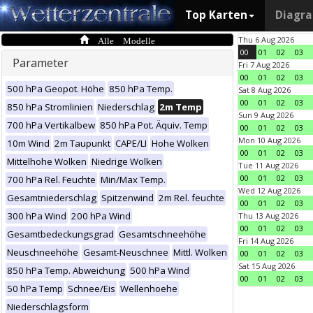
Top Karten
Diagr
Alle Modelle
Thu 6 Aug 2026
00
01
02
03
Parameter
Fri 7 Aug 2026
00
01
02
03
500 hPa Geopot. Höhe
850 hPa Temp.
Sat 8 Aug 2026
00
01
02
03
850 hPa Stromlinien
Niederschlag
2m Temp
Sun 9 Aug 2026
700 hPa Vertikalbew
850 hPa Pot. Äquiv. Temp
00
01
02
03
Mon 10 Aug 2026
10m Wind
2m Taupunkt
CAPE/LI
Hohe Wolken
00
01
02
03
Mittelhohe Wolken
Niedrige Wolken
Tue 11 Aug 2026
00
01
02
03
700 hPa Rel. Feuchte
Min/Max Temp.
Wed 12 Aug 2026
Gesamtniederschlag
Spitzenwind
2m Rel. feuchte
00
01
02
03
300 hPa Wind
200 hPa Wind
Thu 13 Aug 2026
00
01
02
03
Gesamtbedeckungsgrad
Gesamtschneehöhe
Fri 14 Aug 2026
Neuschneehöhe
Gesamt-Neuschnee
Mittl. Wolken
00
01
02
03
Sat 15 Aug 2026
850 hPa Temp. Abweichung
500 hPa Wind
00
01
02
03
50 hPa Temp
Schnee/Eis
Wellenhoehe
Niederschlagsform