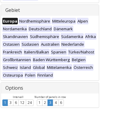
Gebiet
Europa
Nordhemisphäre
Mitteleuropa
Alpen
Nordamerika
Deutschland
Dänemark
Skandinavien
Südhemisphäre
Südamerika
Afrika
Ostasien
Südasien
Australien
Niederlande
Frankreich
Italien/Balkan
Spanien
Türkei/Nahost
Großbritannien
Baden Württemberg
Belgien
Schweiz
Island
Global
Mittelamerika
Österreich
Osteuropa
Polen
Finnland
Options
Intervall
Number of panels in row
1
3
6
12
24
1
2
3
4
6