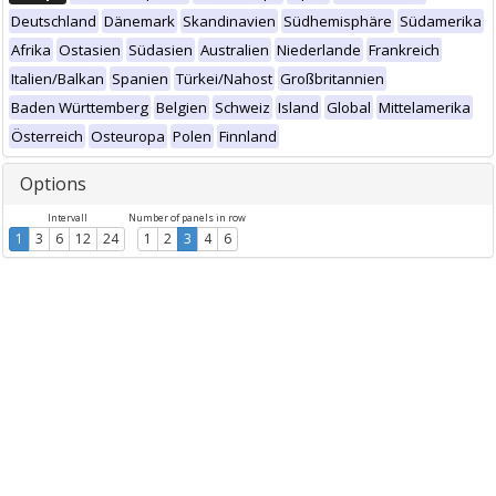
Deutschland
Dänemark
Skandinavien
Südhemisphäre
Südamerika
Afrika
Ostasien
Südasien
Australien
Niederlande
Frankreich
Italien/Balkan
Spanien
Türkei/Nahost
Großbritannien
Baden Württemberg
Belgien
Schweiz
Island
Global
Mittelamerika
Österreich
Osteuropa
Polen
Finnland
Options
Intervall
Number of panels in row
1
3
6
12
24
1
2
3
4
6