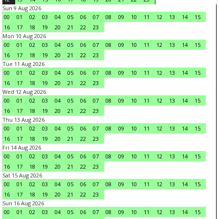
Sun 9 Aug 2026
00
01
02
03
04
05
06
07
08
09
10
11
12
13
14
15
16
17
18
19
20
21
22
23
Mon 10 Aug 2026
00
01
02
03
04
05
06
07
08
09
10
11
12
13
14
15
16
17
18
19
20
21
22
23
Tue 11 Aug 2026
00
01
02
03
04
05
06
07
08
09
10
11
12
13
14
15
16
17
18
19
20
21
22
23
Wed 12 Aug 2026
00
01
02
03
04
05
06
07
08
09
10
11
12
13
14
15
16
17
18
19
20
21
22
23
Thu 13 Aug 2026
00
01
02
03
04
05
06
07
08
09
10
11
12
13
14
15
16
17
18
19
20
21
22
23
Fri 14 Aug 2026
00
01
02
03
04
05
06
07
08
09
10
11
12
13
14
15
16
17
18
19
20
21
22
23
Sat 15 Aug 2026
00
01
02
03
04
05
06
07
08
09
10
11
12
13
14
15
16
17
18
19
20
21
22
23
Sun 16 Aug 2026
00
01
02
03
04
05
06
07
08
09
10
11
12
13
14
15