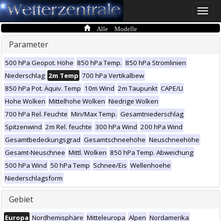
Toggle
naviga
Alle Modelle
Parameter
500 hPa Geopot. Höhe
850 hPa Temp.
850 hPa Stromlinien
Niederschlag
2m Temp
700 hPa Vertikalbew
850 hPa Pot. Äquiv. Temp
10m Wind
2m Taupunkt
CAPE/LI
Hohe Wolken
Mittelhohe Wolken
Niedrige Wolken
700 hPa Rel. Feuchte
Min/Max Temp.
Gesamtniederschlag
Spitzenwind
2m Rel. feuchte
300 hPa Wind
200 hPa Wind
Gesamtbedeckungsgrad
Gesamtschneehöhe
Neuschneehöhe
Gesamt-Neuschnee
Mittl. Wolken
850 hPa Temp. Abweichung
500 hPa Wind
50 hPa Temp
Schnee/Eis
Wellenhoehe
Niederschlagsform
Gebiet
Europa
Nordhemisphäre
Mitteleuropa
Alpen
Nordamerika