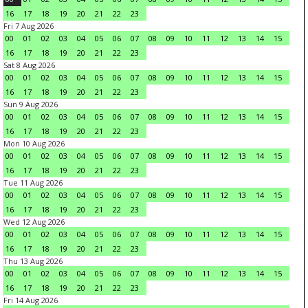
16
17
18
19
20
21
22
23
Fri 7 Aug 2026
00
01
02
03
04
05
06
07
08
09
10
11
12
13
14
15
16
17
18
19
20
21
22
23
Sat 8 Aug 2026
00
01
02
03
04
05
06
07
08
09
10
11
12
13
14
15
16
17
18
19
20
21
22
23
Sun 9 Aug 2026
00
01
02
03
04
05
06
07
08
09
10
11
12
13
14
15
16
17
18
19
20
21
22
23
Mon 10 Aug 2026
00
01
02
03
04
05
06
07
08
09
10
11
12
13
14
15
16
17
18
19
20
21
22
23
Tue 11 Aug 2026
00
01
02
03
04
05
06
07
08
09
10
11
12
13
14
15
16
17
18
19
20
21
22
23
Wed 12 Aug 2026
00
01
02
03
04
05
06
07
08
09
10
11
12
13
14
15
16
17
18
19
20
21
22
23
Thu 13 Aug 2026
00
01
02
03
04
05
06
07
08
09
10
11
12
13
14
15
16
17
18
19
20
21
22
23
Fri 14 Aug 2026