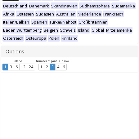
Deutschland
Dänemark
Skandinavien
Südhemisphäre
Südamerika
Afrika
Ostasien
Südasien
Australien
Niederlande
Frankreich
Italien/Balkan
Spanien
Türkei/Nahost
Großbritannien
Baden Württemberg
Belgien
Schweiz
Island
Global
Mittelamerika
Österreich
Osteuropa
Polen
Finnland
Options
Intervall
Number of panels in row
1
3
6
12
24
1
2
3
4
6