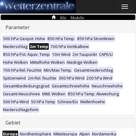
Toggle
naviga
Alle Modelle
Parameter
500 hPa Geopot. Höhe
850 hPa Temp.
850 hPa Stromlinien
Niederschlag
2m Temp
700 hPa Vertikalbew
850 hPa Pot. Äquiv. Temp
10m Wind
2m Taupunkt
CAPE/LI
Hohe Wolken
Mittelhohe Wolken
Niedrige Wolken
700 hPa Rel. Feuchte
Min/Max Temp.
Gesamtniederschlag
Spitzenwind
2m Rel. feuchte
300 hPa Wind
200 hPa Wind
Gesamtbedeckungsgrad
Gesamtschneehöhe
Neuschneehöhe
Gesamt-Neuschnee
Mittl. Wolken
850 hPa Temp. Abweichung
500 hPa Wind
50 hPa Temp
Schnee/Eis
Wellenhoehe
Niederschlagsform
Gebiet
Europa
Nordhemisphäre
Mitteleuropa
Alpen
Nordamerika