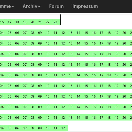
amme
Archiv
Forum
Impressum
16
17
18
19
20
21
22
23
04
05
06
07
08
09
10
11
12
13
14
15
16
17
18
19
20
2
04
05
06
07
08
09
10
11
12
13
14
15
16
17
18
19
20
2
04
05
06
07
08
09
10
11
12
13
14
15
16
17
18
19
20
2
04
05
06
07
08
09
10
11
12
13
14
15
16
17
18
19
20
2
04
05
06
07
08
09
10
11
12
13
14
15
16
17
18
19
20
2
04
05
06
07
08
09
10
11
12
13
14
15
16
17
18
19
20
2
04
05
06
07
08
09
10
11
12
13
14
15
16
17
18
19
20
2
04
05
06
07
08
09
10
11
12
13
14
15
16
17
18
19
20
2
04
05
06
07
08
09
10
11
12
13
14
15
16
17
18
19
20
2
04
05
06
07
08
09
10
11
12