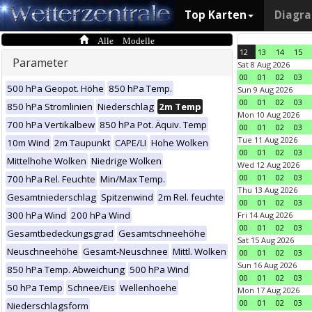
Top Karten
Diagr
Alle Modelle
12
13
14
15
Parameter
Sat 8 Aug 2026
00
01
02
03
500 hPa Geopot. Höhe
850 hPa Temp.
Sun 9 Aug 2026
00
01
02
03
850 hPa Stromlinien
Niederschlag
2m Temp
Mon 10 Aug 2026
700 hPa Vertikalbew
850 hPa Pot. Äquiv. Temp
00
01
02
03
Tue 11 Aug 2026
10m Wind
2m Taupunkt
CAPE/LI
Hohe Wolken
00
01
02
03
Mittelhohe Wolken
Niedrige Wolken
Wed 12 Aug 2026
00
01
02
03
700 hPa Rel. Feuchte
Min/Max Temp.
Thu 13 Aug 2026
Gesamtniederschlag
Spitzenwind
2m Rel. feuchte
00
01
02
03
300 hPa Wind
200 hPa Wind
Fri 14 Aug 2026
00
01
02
03
Gesamtbedeckungsgrad
Gesamtschneehöhe
Sat 15 Aug 2026
Neuschneehöhe
Gesamt-Neuschnee
Mittl. Wolken
00
01
02
03
Sun 16 Aug 2026
850 hPa Temp. Abweichung
500 hPa Wind
00
01
02
03
50 hPa Temp
Schnee/Eis
Wellenhoehe
Mon 17 Aug 2026
00
01
02
03
Niederschlagsform