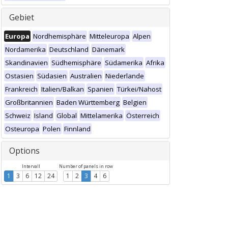
Gebiet
Europa
Nordhemisphäre
Mitteleuropa
Alpen
Nordamerika
Deutschland
Dänemark
Skandinavien
Südhemisphäre
Südamerika
Afrika
Ostasien
Südasien
Australien
Niederlande
Frankreich
Italien/Balkan
Spanien
Türkei/Nahost
Großbritannien
Baden Württemberg
Belgien
Schweiz
Island
Global
Mittelamerika
Österreich
Osteuropa
Polen
Finnland
Options
Intervall
Number of panels in row
1
3
6
12
24
1
2
3
4
6