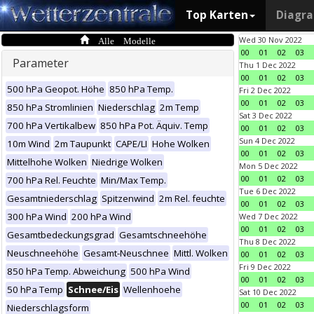
Top Karten
Diagr
Alle Modelle
Wed 30 Nov 2022
00
01
02
03
Parameter
Thu 1 Dec 2022
00
01
02
03
500 hPa Geopot. Höhe
850 hPa Temp.
Fri 2 Dec 2022
00
01
02
03
850 hPa Stromlinien
Niederschlag
2m Temp
Sat 3 Dec 2022
700 hPa Vertikalbew
850 hPa Pot. Äquiv. Temp
00
01
02
03
Sun 4 Dec 2022
10m Wind
2m Taupunkt
CAPE/LI
Hohe Wolken
00
01
02
03
Mittelhohe Wolken
Niedrige Wolken
Mon 5 Dec 2022
00
01
02
03
700 hPa Rel. Feuchte
Min/Max Temp.
Tue 6 Dec 2022
Gesamtniederschlag
Spitzenwind
2m Rel. feuchte
00
01
02
03
300 hPa Wind
200 hPa Wind
Wed 7 Dec 2022
00
01
02
03
Gesamtbedeckungsgrad
Gesamtschneehöhe
Thu 8 Dec 2022
Neuschneehöhe
Gesamt-Neuschnee
Mittl. Wolken
00
01
02
03
Fri 9 Dec 2022
850 hPa Temp. Abweichung
500 hPa Wind
00
01
02
03
50 hPa Temp
Schnee/Eis
Wellenhoehe
Sat 10 Dec 2022
00
01
02
03
Niederschlagsform