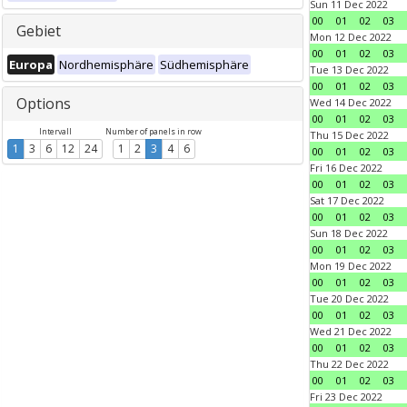
Sun 11 Dec 2022
00
01
02
03
Gebiet
Mon 12 Dec 2022
00
01
02
03
Europa
Nordhemisphäre
Südhemisphäre
Tue 13 Dec 2022
00
01
02
03
Options
Wed 14 Dec 2022
00
01
02
03
Intervall
Number of panels in row
Thu 15 Dec 2022
1
3
6
12
24
1
2
3
4
6
00
01
02
03
Fri 16 Dec 2022
00
01
02
03
Sat 17 Dec 2022
00
01
02
03
Sun 18 Dec 2022
00
01
02
03
Mon 19 Dec 2022
00
01
02
03
Tue 20 Dec 2022
00
01
02
03
Wed 21 Dec 2022
00
01
02
03
Thu 22 Dec 2022
00
01
02
03
Fri 23 Dec 2022