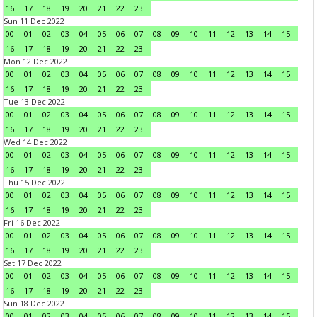
16
17
18
19
20
21
22
23
Sun 11 Dec 2022
00
01
02
03
04
05
06
07
08
09
10
11
12
13
14
15
16
17
18
19
20
21
22
23
Mon 12 Dec 2022
00
01
02
03
04
05
06
07
08
09
10
11
12
13
14
15
16
17
18
19
20
21
22
23
Tue 13 Dec 2022
00
01
02
03
04
05
06
07
08
09
10
11
12
13
14
15
16
17
18
19
20
21
22
23
Wed 14 Dec 2022
00
01
02
03
04
05
06
07
08
09
10
11
12
13
14
15
16
17
18
19
20
21
22
23
Thu 15 Dec 2022
00
01
02
03
04
05
06
07
08
09
10
11
12
13
14
15
16
17
18
19
20
21
22
23
Fri 16 Dec 2022
00
01
02
03
04
05
06
07
08
09
10
11
12
13
14
15
16
17
18
19
20
21
22
23
Sat 17 Dec 2022
00
01
02
03
04
05
06
07
08
09
10
11
12
13
14
15
16
17
18
19
20
21
22
23
Sun 18 Dec 2022
00
01
02
03
04
05
06
07
08
09
10
11
12
13
14
15