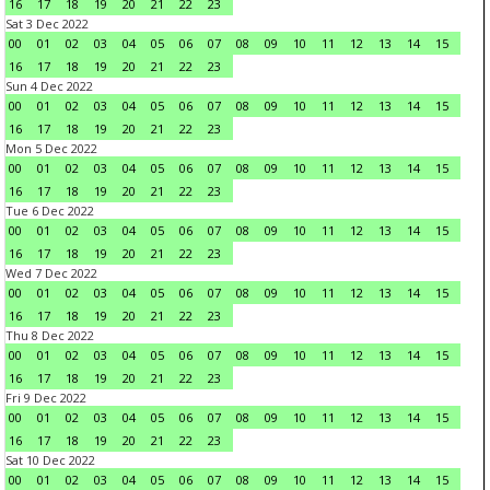
16
17
18
19
20
21
22
23
Sat 3 Dec 2022
00
01
02
03
04
05
06
07
08
09
10
11
12
13
14
15
16
17
18
19
20
21
22
23
Sun 4 Dec 2022
00
01
02
03
04
05
06
07
08
09
10
11
12
13
14
15
16
17
18
19
20
21
22
23
Mon 5 Dec 2022
00
01
02
03
04
05
06
07
08
09
10
11
12
13
14
15
16
17
18
19
20
21
22
23
Tue 6 Dec 2022
00
01
02
03
04
05
06
07
08
09
10
11
12
13
14
15
16
17
18
19
20
21
22
23
Wed 7 Dec 2022
00
01
02
03
04
05
06
07
08
09
10
11
12
13
14
15
16
17
18
19
20
21
22
23
Thu 8 Dec 2022
00
01
02
03
04
05
06
07
08
09
10
11
12
13
14
15
16
17
18
19
20
21
22
23
Fri 9 Dec 2022
00
01
02
03
04
05
06
07
08
09
10
11
12
13
14
15
16
17
18
19
20
21
22
23
Sat 10 Dec 2022
00
01
02
03
04
05
06
07
08
09
10
11
12
13
14
15