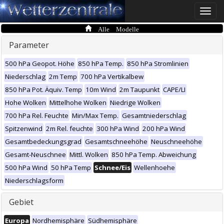
Toggle
naviga
Alle Modelle
Parameter
500 hPa Geopot. Höhe
850 hPa Temp.
850 hPa Stromlinien
Niederschlag
2m Temp
700 hPa Vertikalbew
850 hPa Pot. Äquiv. Temp
10m Wind
2m Taupunkt
CAPE/LI
Hohe Wolken
Mittelhohe Wolken
Niedrige Wolken
700 hPa Rel. Feuchte
Min/Max Temp.
Gesamtniederschlag
Spitzenwind
2m Rel. feuchte
300 hPa Wind
200 hPa Wind
Gesamtbedeckungsgrad
Gesamtschneehöhe
Neuschneehöhe
Gesamt-Neuschnee
Mittl. Wolken
850 hPa Temp. Abweichung
500 hPa Wind
50 hPa Temp
Schnee/Eis
Wellenhoehe
Niederschlagsform
Gebiet
Europa
Nordhemisphäre
Südhemisphäre