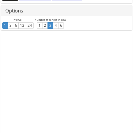
Options
Intervall
Number of panels in row
1
3
6
12
24
1
2
3
4
6