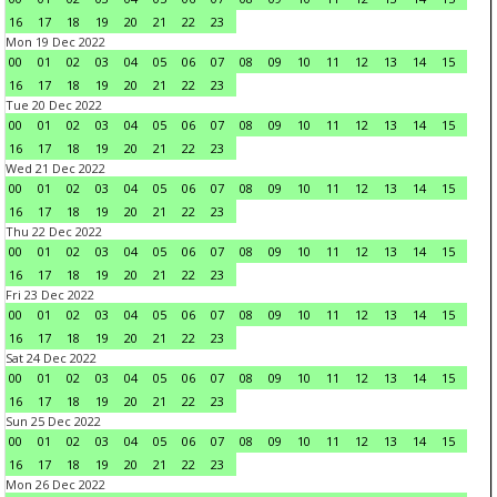
16
17
18
19
20
21
22
23
Mon 19 Dec 2022
00
01
02
03
04
05
06
07
08
09
10
11
12
13
14
15
16
17
18
19
20
21
22
23
Tue 20 Dec 2022
00
01
02
03
04
05
06
07
08
09
10
11
12
13
14
15
16
17
18
19
20
21
22
23
Wed 21 Dec 2022
00
01
02
03
04
05
06
07
08
09
10
11
12
13
14
15
16
17
18
19
20
21
22
23
Thu 22 Dec 2022
00
01
02
03
04
05
06
07
08
09
10
11
12
13
14
15
16
17
18
19
20
21
22
23
Fri 23 Dec 2022
00
01
02
03
04
05
06
07
08
09
10
11
12
13
14
15
16
17
18
19
20
21
22
23
Sat 24 Dec 2022
00
01
02
03
04
05
06
07
08
09
10
11
12
13
14
15
16
17
18
19
20
21
22
23
Sun 25 Dec 2022
00
01
02
03
04
05
06
07
08
09
10
11
12
13
14
15
16
17
18
19
20
21
22
23
Mon 26 Dec 2022