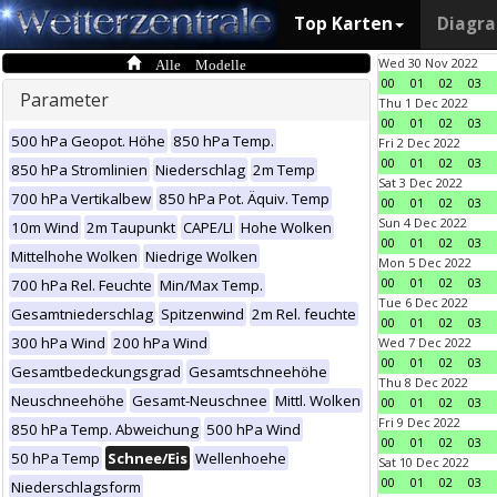
Top Karten
Diagr
Alle Modelle
Wed 30 Nov 2022
00
01
02
03
Parameter
Thu 1 Dec 2022
00
01
02
03
500 hPa Geopot. Höhe
850 hPa Temp.
Fri 2 Dec 2022
00
01
02
03
850 hPa Stromlinien
Niederschlag
2m Temp
Sat 3 Dec 2022
700 hPa Vertikalbew
850 hPa Pot. Äquiv. Temp
00
01
02
03
Sun 4 Dec 2022
10m Wind
2m Taupunkt
CAPE/LI
Hohe Wolken
00
01
02
03
Mittelhohe Wolken
Niedrige Wolken
Mon 5 Dec 2022
00
01
02
03
700 hPa Rel. Feuchte
Min/Max Temp.
Tue 6 Dec 2022
Gesamtniederschlag
Spitzenwind
2m Rel. feuchte
00
01
02
03
300 hPa Wind
200 hPa Wind
Wed 7 Dec 2022
00
01
02
03
Gesamtbedeckungsgrad
Gesamtschneehöhe
Thu 8 Dec 2022
Neuschneehöhe
Gesamt-Neuschnee
Mittl. Wolken
00
01
02
03
Fri 9 Dec 2022
850 hPa Temp. Abweichung
500 hPa Wind
00
01
02
03
50 hPa Temp
Schnee/Eis
Wellenhoehe
Sat 10 Dec 2022
00
01
02
03
Niederschlagsform