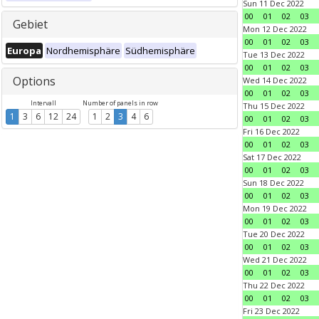
Sun 11 Dec 2022
00
01
02
03
Gebiet
Mon 12 Dec 2022
00
01
02
03
Europa
Nordhemisphäre
Südhemisphäre
Tue 13 Dec 2022
00
01
02
03
Options
Wed 14 Dec 2022
00
01
02
03
Intervall
Number of panels in row
Thu 15 Dec 2022
1
3
6
12
24
1
2
3
4
6
00
01
02
03
Fri 16 Dec 2022
00
01
02
03
Sat 17 Dec 2022
00
01
02
03
Sun 18 Dec 2022
00
01
02
03
Mon 19 Dec 2022
00
01
02
03
Tue 20 Dec 2022
00
01
02
03
Wed 21 Dec 2022
00
01
02
03
Thu 22 Dec 2022
00
01
02
03
Fri 23 Dec 2022