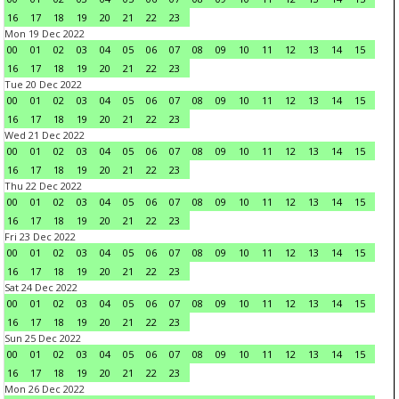
16
17
18
19
20
21
22
23
Mon 19 Dec 2022
00
01
02
03
04
05
06
07
08
09
10
11
12
13
14
15
16
17
18
19
20
21
22
23
Tue 20 Dec 2022
00
01
02
03
04
05
06
07
08
09
10
11
12
13
14
15
16
17
18
19
20
21
22
23
Wed 21 Dec 2022
00
01
02
03
04
05
06
07
08
09
10
11
12
13
14
15
16
17
18
19
20
21
22
23
Thu 22 Dec 2022
00
01
02
03
04
05
06
07
08
09
10
11
12
13
14
15
16
17
18
19
20
21
22
23
Fri 23 Dec 2022
00
01
02
03
04
05
06
07
08
09
10
11
12
13
14
15
16
17
18
19
20
21
22
23
Sat 24 Dec 2022
00
01
02
03
04
05
06
07
08
09
10
11
12
13
14
15
16
17
18
19
20
21
22
23
Sun 25 Dec 2022
00
01
02
03
04
05
06
07
08
09
10
11
12
13
14
15
16
17
18
19
20
21
22
23
Mon 26 Dec 2022