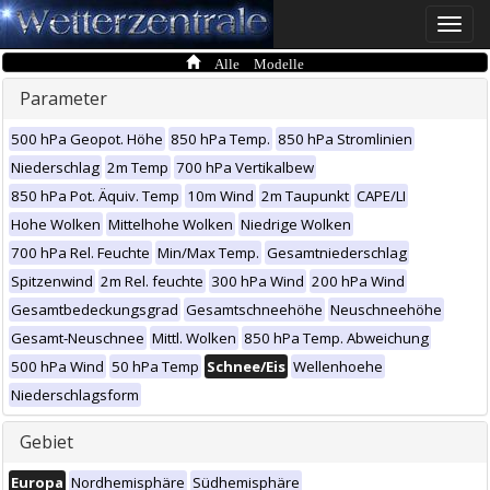
Toggle
naviga
Alle Modelle
Parameter
500 hPa Geopot. Höhe
850 hPa Temp.
850 hPa Stromlinien
Niederschlag
2m Temp
700 hPa Vertikalbew
850 hPa Pot. Äquiv. Temp
10m Wind
2m Taupunkt
CAPE/LI
Hohe Wolken
Mittelhohe Wolken
Niedrige Wolken
700 hPa Rel. Feuchte
Min/Max Temp.
Gesamtniederschlag
Spitzenwind
2m Rel. feuchte
300 hPa Wind
200 hPa Wind
Gesamtbedeckungsgrad
Gesamtschneehöhe
Neuschneehöhe
Gesamt-Neuschnee
Mittl. Wolken
850 hPa Temp. Abweichung
500 hPa Wind
50 hPa Temp
Schnee/Eis
Wellenhoehe
Niederschlagsform
Gebiet
Europa
Nordhemisphäre
Südhemisphäre