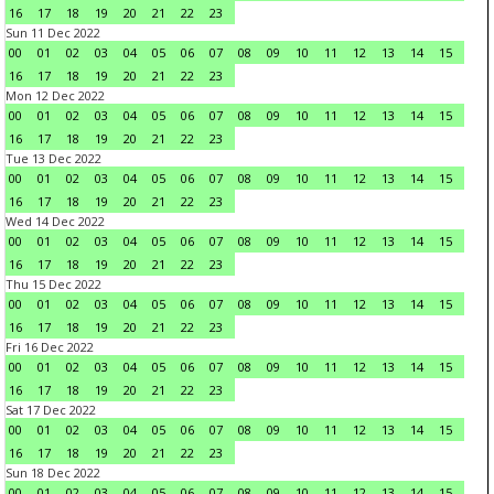
16
17
18
19
20
21
22
23
Sun 11 Dec 2022
00
01
02
03
04
05
06
07
08
09
10
11
12
13
14
15
16
17
18
19
20
21
22
23
Mon 12 Dec 2022
00
01
02
03
04
05
06
07
08
09
10
11
12
13
14
15
16
17
18
19
20
21
22
23
Tue 13 Dec 2022
00
01
02
03
04
05
06
07
08
09
10
11
12
13
14
15
16
17
18
19
20
21
22
23
Wed 14 Dec 2022
00
01
02
03
04
05
06
07
08
09
10
11
12
13
14
15
16
17
18
19
20
21
22
23
Thu 15 Dec 2022
00
01
02
03
04
05
06
07
08
09
10
11
12
13
14
15
16
17
18
19
20
21
22
23
Fri 16 Dec 2022
00
01
02
03
04
05
06
07
08
09
10
11
12
13
14
15
16
17
18
19
20
21
22
23
Sat 17 Dec 2022
00
01
02
03
04
05
06
07
08
09
10
11
12
13
14
15
16
17
18
19
20
21
22
23
Sun 18 Dec 2022
00
01
02
03
04
05
06
07
08
09
10
11
12
13
14
15