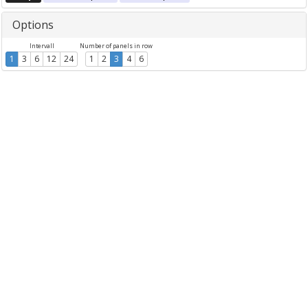
Options
Intervall
Number of panels in row
1
3
6
12
24
1
2
3
4
6