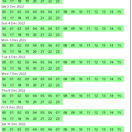
16
17
18
19
20
21
22
23
Sat 3 Dec 2022
00
01
02
03
04
05
06
07
08
09
10
11
12
13
14
15
16
17
18
19
20
21
22
23
Sun 4 Dec 2022
00
01
02
03
04
05
06
07
08
09
10
11
12
13
14
15
16
17
18
19
20
21
22
23
Mon 5 Dec 2022
00
01
02
03
04
05
06
07
08
09
10
11
12
13
14
15
16
17
18
19
20
21
22
23
Tue 6 Dec 2022
00
01
02
03
04
05
06
07
08
09
10
11
12
13
14
15
16
17
18
19
20
21
22
23
Wed 7 Dec 2022
00
01
02
03
04
05
06
07
08
09
10
11
12
13
14
15
16
17
18
19
20
21
22
23
Thu 8 Dec 2022
00
01
02
03
04
05
06
07
08
09
10
11
12
13
14
15
16
17
18
19
20
21
22
23
Fri 9 Dec 2022
00
01
02
03
04
05
06
07
08
09
10
11
12
13
14
15
16
17
18
19
20
21
22
23
Sat 10 Dec 2022
00
01
02
03
04
05
06
07
08
09
10
11
12
13
14
15