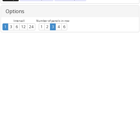
Options
Intervall
Number of panels in row
1
3
6
12
24
1
2
3
4
6