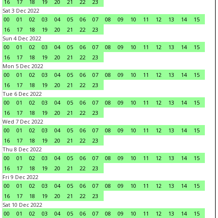
16
17
18
19
20
21
22
23
Sat 3 Dec 2022
00
01
02
03
04
05
06
07
08
09
10
11
12
13
14
15
16
17
18
19
20
21
22
23
Sun 4 Dec 2022
00
01
02
03
04
05
06
07
08
09
10
11
12
13
14
15
16
17
18
19
20
21
22
23
Mon 5 Dec 2022
00
01
02
03
04
05
06
07
08
09
10
11
12
13
14
15
16
17
18
19
20
21
22
23
Tue 6 Dec 2022
00
01
02
03
04
05
06
07
08
09
10
11
12
13
14
15
16
17
18
19
20
21
22
23
Wed 7 Dec 2022
00
01
02
03
04
05
06
07
08
09
10
11
12
13
14
15
16
17
18
19
20
21
22
23
Thu 8 Dec 2022
00
01
02
03
04
05
06
07
08
09
10
11
12
13
14
15
16
17
18
19
20
21
22
23
Fri 9 Dec 2022
00
01
02
03
04
05
06
07
08
09
10
11
12
13
14
15
16
17
18
19
20
21
22
23
Sat 10 Dec 2022
00
01
02
03
04
05
06
07
08
09
10
11
12
13
14
15