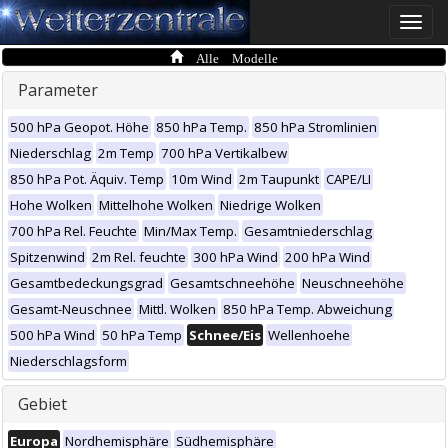
Toggle
naviga
Alle Modelle
Parameter
500 hPa Geopot. Höhe
850 hPa Temp.
850 hPa Stromlinien
Niederschlag
2m Temp
700 hPa Vertikalbew
850 hPa Pot. Äquiv. Temp
10m Wind
2m Taupunkt
CAPE/LI
Hohe Wolken
Mittelhohe Wolken
Niedrige Wolken
700 hPa Rel. Feuchte
Min/Max Temp.
Gesamtniederschlag
Spitzenwind
2m Rel. feuchte
300 hPa Wind
200 hPa Wind
Gesamtbedeckungsgrad
Gesamtschneehöhe
Neuschneehöhe
Gesamt-Neuschnee
Mittl. Wolken
850 hPa Temp. Abweichung
500 hPa Wind
50 hPa Temp
Schnee/Eis
Wellenhoehe
Niederschlagsform
Gebiet
Europa
Nordhemisphäre
Südhemisphäre