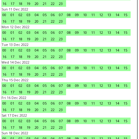
16
17
18
19
20
21
22
23
Sun 11 Dec 2022
00
01
02
03
04
05
06
07
08
09
10
11
12
13
14
15
16
17
18
19
20
21
22
23
Mon 12 Dec 2022
00
01
02
03
04
05
06
07
08
09
10
11
12
13
14
15
16
17
18
19
20
21
22
23
Tue 13 Dec 2022
00
01
02
03
04
05
06
07
08
09
10
11
12
13
14
15
16
17
18
19
20
21
22
23
Wed 14 Dec 2022
00
01
02
03
04
05
06
07
08
09
10
11
12
13
14
15
16
17
18
19
20
21
22
23
Thu 15 Dec 2022
00
01
02
03
04
05
06
07
08
09
10
11
12
13
14
15
16
17
18
19
20
21
22
23
Fri 16 Dec 2022
00
01
02
03
04
05
06
07
08
09
10
11
12
13
14
15
16
17
18
19
20
21
22
23
Sat 17 Dec 2022
00
01
02
03
04
05
06
07
08
09
10
11
12
13
14
15
16
17
18
19
20
21
22
23
Sun 18 Dec 2022
00
01
02
03
04
05
06
07
08
09
10
11
12
13
14
15