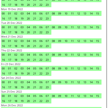
16
17
18
19
20
21
22
23
Mon 19 Dec 2022
00
01
02
03
04
05
06
07
08
09
10
11
12
13
14
15
16
17
18
19
20
21
22
23
Tue 20 Dec 2022
00
01
02
03
04
05
06
07
08
09
10
11
12
13
14
15
16
17
18
19
20
21
22
23
Wed 21 Dec 2022
00
01
02
03
04
05
06
07
08
09
10
11
12
13
14
15
16
17
18
19
20
21
22
23
Thu 22 Dec 2022
00
01
02
03
04
05
06
07
08
09
10
11
12
13
14
15
16
17
18
19
20
21
22
23
Fri 23 Dec 2022
00
01
02
03
04
05
06
07
08
09
10
11
12
13
14
15
16
17
18
19
20
21
22
23
Sat 24 Dec 2022
00
01
02
03
04
05
06
07
08
09
10
11
12
13
14
15
16
17
18
19
20
21
22
23
Sun 25 Dec 2022
00
01
02
03
04
05
06
07
08
09
10
11
12
13
14
15
16
17
18
19
20
21
22
23
Mon 26 Dec 2022