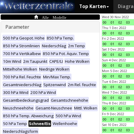
Top Karten
Diagr
Alle Modelle
Wed 30 Nov 2022
00
01
02
03
Parameter
Thu 1 Dec 2022
00
01
02
03
500 hPa Geopot. Höhe
850 hPa Temp.
Fri 2 Dec 2022
00
01
02
03
850 hPa Stromlinien
Niederschlag
2m Temp
Sat 3 Dec 2022
700 hPa Vertikalbew
850 hPa Pot. Äquiv. Temp
00
01
02
03
Sun 4 Dec 2022
10m Wind
2m Taupunkt
CAPE/LI
Hohe Wolken
00
01
02
03
Mittelhohe Wolken
Niedrige Wolken
Mon 5 Dec 2022
00
01
02
03
700 hPa Rel. Feuchte
Min/Max Temp.
Tue 6 Dec 2022
Gesamtniederschlag
Spitzenwind
2m Rel. feuchte
00
01
02
03
300 hPa Wind
200 hPa Wind
Wed 7 Dec 2022
00
01
02
03
Gesamtbedeckungsgrad
Gesamtschneehöhe
Thu 8 Dec 2022
Neuschneehöhe
Gesamt-Neuschnee
Mittl. Wolken
00
01
02
03
Fri 9 Dec 2022
850 hPa Temp. Abweichung
500 hPa Wind
00
01
02
03
50 hPa Temp
Schnee/Eis
Wellenhoehe
Sat 10 Dec 2022
00
01
02
03
Niederschlagsform