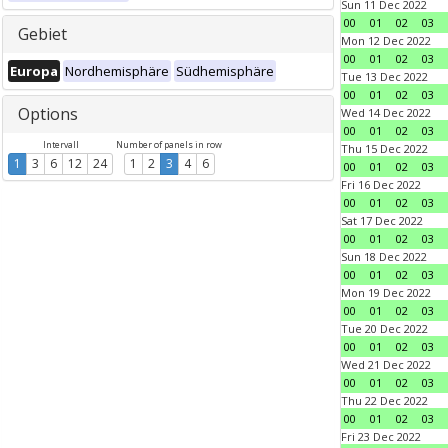
Sun 11 Dec 2022
00
01
02
03
Gebiet
Mon 12 Dec 2022
00
01
02
03
Europa
Nordhemisphäre
Südhemisphäre
Tue 13 Dec 2022
00
01
02
03
Options
Wed 14 Dec 2022
00
01
02
03
Intervall
Number of panels in row
Thu 15 Dec 2022
1
3
6
12
24
1
2
3
4
6
00
01
02
03
Fri 16 Dec 2022
00
01
02
03
Sat 17 Dec 2022
00
01
02
03
Sun 18 Dec 2022
00
01
02
03
Mon 19 Dec 2022
00
01
02
03
Tue 20 Dec 2022
00
01
02
03
Wed 21 Dec 2022
00
01
02
03
Thu 22 Dec 2022
00
01
02
03
Fri 23 Dec 2022