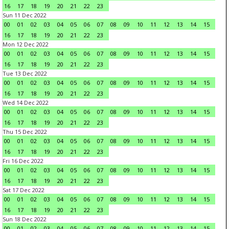
16
17
18
19
20
21
22
23
Sun 11 Dec 2022
00
01
02
03
04
05
06
07
08
09
10
11
12
13
14
15
16
17
18
19
20
21
22
23
Mon 12 Dec 2022
00
01
02
03
04
05
06
07
08
09
10
11
12
13
14
15
16
17
18
19
20
21
22
23
Tue 13 Dec 2022
00
01
02
03
04
05
06
07
08
09
10
11
12
13
14
15
16
17
18
19
20
21
22
23
Wed 14 Dec 2022
00
01
02
03
04
05
06
07
08
09
10
11
12
13
14
15
16
17
18
19
20
21
22
23
Thu 15 Dec 2022
00
01
02
03
04
05
06
07
08
09
10
11
12
13
14
15
16
17
18
19
20
21
22
23
Fri 16 Dec 2022
00
01
02
03
04
05
06
07
08
09
10
11
12
13
14
15
16
17
18
19
20
21
22
23
Sat 17 Dec 2022
00
01
02
03
04
05
06
07
08
09
10
11
12
13
14
15
16
17
18
19
20
21
22
23
Sun 18 Dec 2022
00
01
02
03
04
05
06
07
08
09
10
11
12
13
14
15