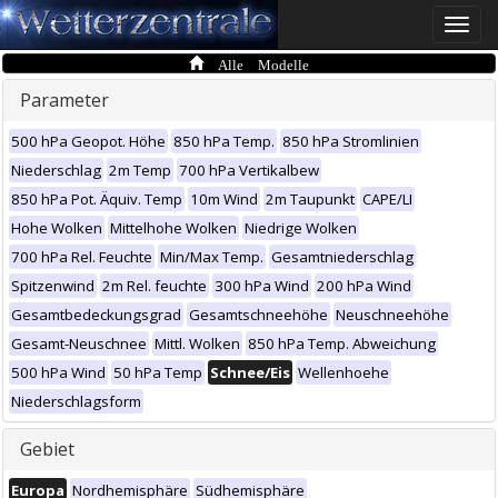
Toggle
naviga
Alle Modelle
Parameter
500 hPa Geopot. Höhe
850 hPa Temp.
850 hPa Stromlinien
Niederschlag
2m Temp
700 hPa Vertikalbew
850 hPa Pot. Äquiv. Temp
10m Wind
2m Taupunkt
CAPE/LI
Hohe Wolken
Mittelhohe Wolken
Niedrige Wolken
700 hPa Rel. Feuchte
Min/Max Temp.
Gesamtniederschlag
Spitzenwind
2m Rel. feuchte
300 hPa Wind
200 hPa Wind
Gesamtbedeckungsgrad
Gesamtschneehöhe
Neuschneehöhe
Gesamt-Neuschnee
Mittl. Wolken
850 hPa Temp. Abweichung
500 hPa Wind
50 hPa Temp
Schnee/Eis
Wellenhoehe
Niederschlagsform
Gebiet
Europa
Nordhemisphäre
Südhemisphäre