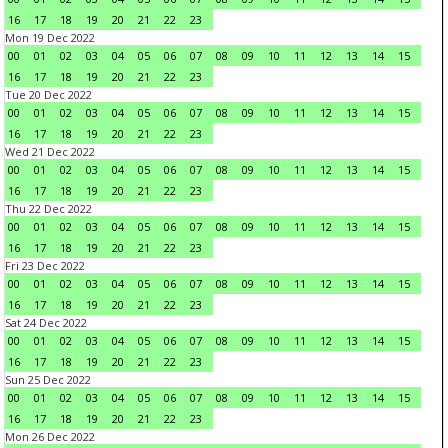
16
17
18
19
20
21
22
23
Mon 19 Dec 2022
00
01
02
03
04
05
06
07
08
09
10
11
12
13
14
15
16
17
18
19
20
21
22
23
Tue 20 Dec 2022
00
01
02
03
04
05
06
07
08
09
10
11
12
13
14
15
16
17
18
19
20
21
22
23
Wed 21 Dec 2022
00
01
02
03
04
05
06
07
08
09
10
11
12
13
14
15
16
17
18
19
20
21
22
23
Thu 22 Dec 2022
00
01
02
03
04
05
06
07
08
09
10
11
12
13
14
15
16
17
18
19
20
21
22
23
Fri 23 Dec 2022
00
01
02
03
04
05
06
07
08
09
10
11
12
13
14
15
16
17
18
19
20
21
22
23
Sat 24 Dec 2022
00
01
02
03
04
05
06
07
08
09
10
11
12
13
14
15
16
17
18
19
20
21
22
23
Sun 25 Dec 2022
00
01
02
03
04
05
06
07
08
09
10
11
12
13
14
15
16
17
18
19
20
21
22
23
Mon 26 Dec 2022