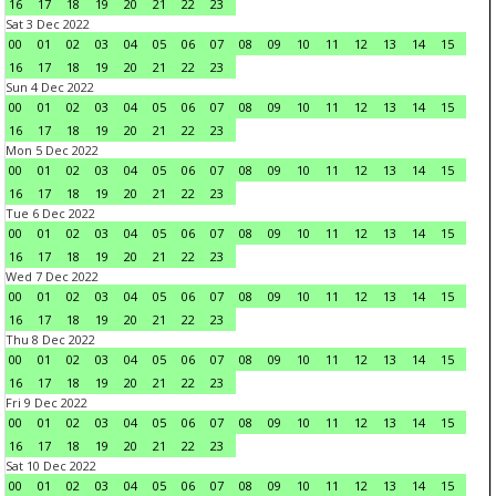
16
17
18
19
20
21
22
23
Sat 3 Dec 2022
00
01
02
03
04
05
06
07
08
09
10
11
12
13
14
15
16
17
18
19
20
21
22
23
Sun 4 Dec 2022
00
01
02
03
04
05
06
07
08
09
10
11
12
13
14
15
16
17
18
19
20
21
22
23
Mon 5 Dec 2022
00
01
02
03
04
05
06
07
08
09
10
11
12
13
14
15
16
17
18
19
20
21
22
23
Tue 6 Dec 2022
00
01
02
03
04
05
06
07
08
09
10
11
12
13
14
15
16
17
18
19
20
21
22
23
Wed 7 Dec 2022
00
01
02
03
04
05
06
07
08
09
10
11
12
13
14
15
16
17
18
19
20
21
22
23
Thu 8 Dec 2022
00
01
02
03
04
05
06
07
08
09
10
11
12
13
14
15
16
17
18
19
20
21
22
23
Fri 9 Dec 2022
00
01
02
03
04
05
06
07
08
09
10
11
12
13
14
15
16
17
18
19
20
21
22
23
Sat 10 Dec 2022
00
01
02
03
04
05
06
07
08
09
10
11
12
13
14
15