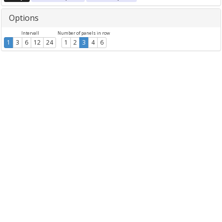
Options
Intervall
Number of panels in row
1
3
6
12
24
1
2
3
4
6