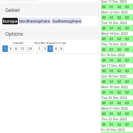
Sun 11 Dec 2022
00
01
02
03
Gebiet
Mon 12 Dec 2022
00
01
02
03
Europa
Nordhemisphäre
Südhemisphäre
Tue 13 Dec 2022
00
01
02
03
Options
Wed 14 Dec 2022
00
01
02
03
Intervall
Number of panels in row
Thu 15 Dec 2022
1
3
6
12
24
1
2
3
4
6
00
01
02
03
Fri 16 Dec 2022
00
01
02
03
Sat 17 Dec 2022
00
01
02
03
Sun 18 Dec 2022
00
01
02
03
Mon 19 Dec 2022
00
01
02
03
Tue 20 Dec 2022
00
01
02
03
Wed 21 Dec 2022
00
01
02
03
Thu 22 Dec 2022
00
01
02
03
Fri 23 Dec 2022