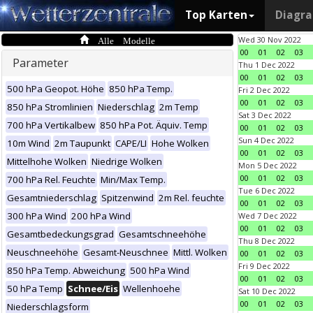
Top Karten
Diagr
Alle Modelle
Wed 30 Nov 2022
00
01
02
03
Parameter
Thu 1 Dec 2022
00
01
02
03
500 hPa Geopot. Höhe
850 hPa Temp.
Fri 2 Dec 2022
00
01
02
03
850 hPa Stromlinien
Niederschlag
2m Temp
Sat 3 Dec 2022
700 hPa Vertikalbew
850 hPa Pot. Äquiv. Temp
00
01
02
03
Sun 4 Dec 2022
10m Wind
2m Taupunkt
CAPE/LI
Hohe Wolken
00
01
02
03
Mittelhohe Wolken
Niedrige Wolken
Mon 5 Dec 2022
00
01
02
03
700 hPa Rel. Feuchte
Min/Max Temp.
Tue 6 Dec 2022
Gesamtniederschlag
Spitzenwind
2m Rel. feuchte
00
01
02
03
300 hPa Wind
200 hPa Wind
Wed 7 Dec 2022
00
01
02
03
Gesamtbedeckungsgrad
Gesamtschneehöhe
Thu 8 Dec 2022
Neuschneehöhe
Gesamt-Neuschnee
Mittl. Wolken
00
01
02
03
Fri 9 Dec 2022
850 hPa Temp. Abweichung
500 hPa Wind
00
01
02
03
50 hPa Temp
Schnee/Eis
Wellenhoehe
Sat 10 Dec 2022
00
01
02
03
Niederschlagsform