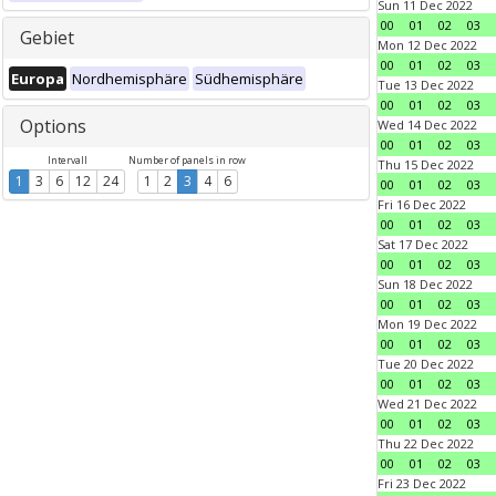
Sun 11 Dec 2022
00
01
02
03
Gebiet
Mon 12 Dec 2022
00
01
02
03
Europa
Nordhemisphäre
Südhemisphäre
Tue 13 Dec 2022
00
01
02
03
Options
Wed 14 Dec 2022
00
01
02
03
Intervall
Number of panels in row
Thu 15 Dec 2022
1
3
6
12
24
1
2
3
4
6
00
01
02
03
Fri 16 Dec 2022
00
01
02
03
Sat 17 Dec 2022
00
01
02
03
Sun 18 Dec 2022
00
01
02
03
Mon 19 Dec 2022
00
01
02
03
Tue 20 Dec 2022
00
01
02
03
Wed 21 Dec 2022
00
01
02
03
Thu 22 Dec 2022
00
01
02
03
Fri 23 Dec 2022