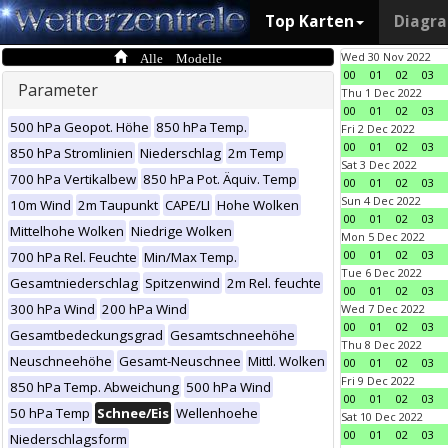
Top Karten
Diagr
Alle Modelle
Wed 30 Nov 2022
00
01
02
03
Parameter
Thu 1 Dec 2022
00
01
02
03
500 hPa Geopot. Höhe
850 hPa Temp.
Fri 2 Dec 2022
00
01
02
03
850 hPa Stromlinien
Niederschlag
2m Temp
Sat 3 Dec 2022
700 hPa Vertikalbew
850 hPa Pot. Äquiv. Temp
00
01
02
03
Sun 4 Dec 2022
10m Wind
2m Taupunkt
CAPE/LI
Hohe Wolken
00
01
02
03
Mittelhohe Wolken
Niedrige Wolken
Mon 5 Dec 2022
00
01
02
03
700 hPa Rel. Feuchte
Min/Max Temp.
Tue 6 Dec 2022
Gesamtniederschlag
Spitzenwind
2m Rel. feuchte
00
01
02
03
300 hPa Wind
200 hPa Wind
Wed 7 Dec 2022
00
01
02
03
Gesamtbedeckungsgrad
Gesamtschneehöhe
Thu 8 Dec 2022
Neuschneehöhe
Gesamt-Neuschnee
Mittl. Wolken
00
01
02
03
Fri 9 Dec 2022
850 hPa Temp. Abweichung
500 hPa Wind
00
01
02
03
50 hPa Temp
Schnee/Eis
Wellenhoehe
Sat 10 Dec 2022
00
01
02
03
Niederschlagsform