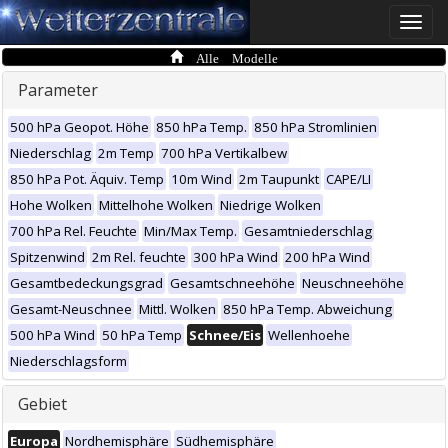
Toggle
naviga
Alle Modelle
Parameter
500 hPa Geopot. Höhe
850 hPa Temp.
850 hPa Stromlinien
Niederschlag
2m Temp
700 hPa Vertikalbew
850 hPa Pot. Äquiv. Temp
10m Wind
2m Taupunkt
CAPE/LI
Hohe Wolken
Mittelhohe Wolken
Niedrige Wolken
700 hPa Rel. Feuchte
Min/Max Temp.
Gesamtniederschlag
Spitzenwind
2m Rel. feuchte
300 hPa Wind
200 hPa Wind
Gesamtbedeckungsgrad
Gesamtschneehöhe
Neuschneehöhe
Gesamt-Neuschnee
Mittl. Wolken
850 hPa Temp. Abweichung
500 hPa Wind
50 hPa Temp
Schnee/Eis
Wellenhoehe
Niederschlagsform
Gebiet
Europa
Nordhemisphäre
Südhemisphäre