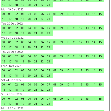
16
17
18
19
20
21
22
23
Mon 19 Dec 2022
00
01
02
03
04
05
06
07
08
09
10
11
12
13
14
15
16
17
18
19
20
21
22
23
Tue 20 Dec 2022
00
01
02
03
04
05
06
07
08
09
10
11
12
13
14
15
16
17
18
19
20
21
22
23
Wed 21 Dec 2022
00
01
02
03
04
05
06
07
08
09
10
11
12
13
14
15
16
17
18
19
20
21
22
23
Thu 22 Dec 2022
00
01
02
03
04
05
06
07
08
09
10
11
12
13
14
15
16
17
18
19
20
21
22
23
Fri 23 Dec 2022
00
01
02
03
04
05
06
07
08
09
10
11
12
13
14
15
16
17
18
19
20
21
22
23
Sat 24 Dec 2022
00
01
02
03
04
05
06
07
08
09
10
11
12
13
14
15
16
17
18
19
20
21
22
23
Sun 25 Dec 2022
00
01
02
03
04
05
06
07
08
09
10
11
12
13
14
15
16
17
18
19
20
21
22
23
Mon 26 Dec 2022