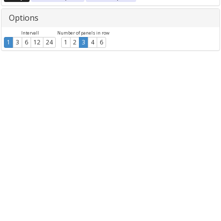
Options
Intervall
Number of panels in row
1
3
6
12
24
1
2
3
4
6