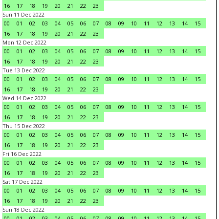
16
17
18
19
20
21
22
23
Sun 11 Dec 2022
00
01
02
03
04
05
06
07
08
09
10
11
12
13
14
15
16
17
18
19
20
21
22
23
Mon 12 Dec 2022
00
01
02
03
04
05
06
07
08
09
10
11
12
13
14
15
16
17
18
19
20
21
22
23
Tue 13 Dec 2022
00
01
02
03
04
05
06
07
08
09
10
11
12
13
14
15
16
17
18
19
20
21
22
23
Wed 14 Dec 2022
00
01
02
03
04
05
06
07
08
09
10
11
12
13
14
15
16
17
18
19
20
21
22
23
Thu 15 Dec 2022
00
01
02
03
04
05
06
07
08
09
10
11
12
13
14
15
16
17
18
19
20
21
22
23
Fri 16 Dec 2022
00
01
02
03
04
05
06
07
08
09
10
11
12
13
14
15
16
17
18
19
20
21
22
23
Sat 17 Dec 2022
00
01
02
03
04
05
06
07
08
09
10
11
12
13
14
15
16
17
18
19
20
21
22
23
Sun 18 Dec 2022
00
01
02
03
04
05
06
07
08
09
10
11
12
13
14
15