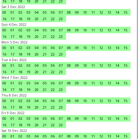
16
17
18
19
20
21
22
23
Sat 3 Dec 2022
00
01
02
03
04
05
06
07
08
09
10
11
12
13
14
15
16
17
18
19
20
21
22
23
Sun 4 Dec 2022
00
01
02
03
04
05
06
07
08
09
10
11
12
13
14
15
16
17
18
19
20
21
22
23
Mon 5 Dec 2022
00
01
02
03
04
05
06
07
08
09
10
11
12
13
14
15
16
17
18
19
20
21
22
23
Tue 6 Dec 2022
00
01
02
03
04
05
06
07
08
09
10
11
12
13
14
15
16
17
18
19
20
21
22
23
Wed 7 Dec 2022
00
01
02
03
04
05
06
07
08
09
10
11
12
13
14
15
16
17
18
19
20
21
22
23
Thu 8 Dec 2022
00
01
02
03
04
05
06
07
08
09
10
11
12
13
14
15
16
17
18
19
20
21
22
23
Fri 9 Dec 2022
00
01
02
03
04
05
06
07
08
09
10
11
12
13
14
15
16
17
18
19
20
21
22
23
Sat 10 Dec 2022
00
01
02
03
04
05
06
07
08
09
10
11
12
13
14
15