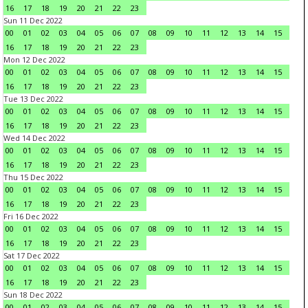
16
17
18
19
20
21
22
23
Sun 11 Dec 2022
00
01
02
03
04
05
06
07
08
09
10
11
12
13
14
15
16
17
18
19
20
21
22
23
Mon 12 Dec 2022
00
01
02
03
04
05
06
07
08
09
10
11
12
13
14
15
16
17
18
19
20
21
22
23
Tue 13 Dec 2022
00
01
02
03
04
05
06
07
08
09
10
11
12
13
14
15
16
17
18
19
20
21
22
23
Wed 14 Dec 2022
00
01
02
03
04
05
06
07
08
09
10
11
12
13
14
15
16
17
18
19
20
21
22
23
Thu 15 Dec 2022
00
01
02
03
04
05
06
07
08
09
10
11
12
13
14
15
16
17
18
19
20
21
22
23
Fri 16 Dec 2022
00
01
02
03
04
05
06
07
08
09
10
11
12
13
14
15
16
17
18
19
20
21
22
23
Sat 17 Dec 2022
00
01
02
03
04
05
06
07
08
09
10
11
12
13
14
15
16
17
18
19
20
21
22
23
Sun 18 Dec 2022
00
01
02
03
04
05
06
07
08
09
10
11
12
13
14
15