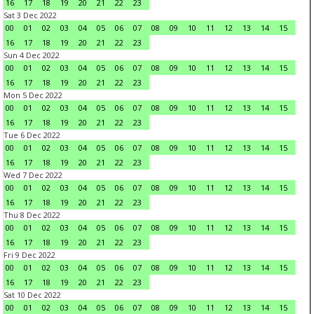
16
17
18
19
20
21
22
23
Sat 3 Dec 2022
00
01
02
03
04
05
06
07
08
09
10
11
12
13
14
15
16
17
18
19
20
21
22
23
Sun 4 Dec 2022
00
01
02
03
04
05
06
07
08
09
10
11
12
13
14
15
16
17
18
19
20
21
22
23
Mon 5 Dec 2022
00
01
02
03
04
05
06
07
08
09
10
11
12
13
14
15
16
17
18
19
20
21
22
23
Tue 6 Dec 2022
00
01
02
03
04
05
06
07
08
09
10
11
12
13
14
15
16
17
18
19
20
21
22
23
Wed 7 Dec 2022
00
01
02
03
04
05
06
07
08
09
10
11
12
13
14
15
16
17
18
19
20
21
22
23
Thu 8 Dec 2022
00
01
02
03
04
05
06
07
08
09
10
11
12
13
14
15
16
17
18
19
20
21
22
23
Fri 9 Dec 2022
00
01
02
03
04
05
06
07
08
09
10
11
12
13
14
15
16
17
18
19
20
21
22
23
Sat 10 Dec 2022
00
01
02
03
04
05
06
07
08
09
10
11
12
13
14
15