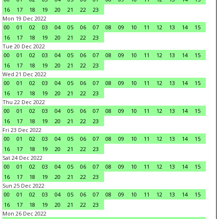
16
17
18
19
20
21
22
23
Mon 19 Dec 2022
00
01
02
03
04
05
06
07
08
09
10
11
12
13
14
15
16
17
18
19
20
21
22
23
Tue 20 Dec 2022
00
01
02
03
04
05
06
07
08
09
10
11
12
13
14
15
16
17
18
19
20
21
22
23
Wed 21 Dec 2022
00
01
02
03
04
05
06
07
08
09
10
11
12
13
14
15
16
17
18
19
20
21
22
23
Thu 22 Dec 2022
00
01
02
03
04
05
06
07
08
09
10
11
12
13
14
15
16
17
18
19
20
21
22
23
Fri 23 Dec 2022
00
01
02
03
04
05
06
07
08
09
10
11
12
13
14
15
16
17
18
19
20
21
22
23
Sat 24 Dec 2022
00
01
02
03
04
05
06
07
08
09
10
11
12
13
14
15
16
17
18
19
20
21
22
23
Sun 25 Dec 2022
00
01
02
03
04
05
06
07
08
09
10
11
12
13
14
15
16
17
18
19
20
21
22
23
Mon 26 Dec 2022