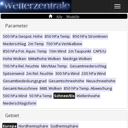
Toggle
naviga
Alle Modelle
Parameter
500 hPa Geopot. Höhe
850 hPa Temp.
850 hPa Stromlinien
Niederschlag
2m Temp
700 hPa Vertikalbew
850 hPa Pot. Äquiv. Temp
10m Wind
2m Taupunkt
CAPE/LI
Hohe Wolken
Mittelhohe Wolken
Niedrige Wolken
700 hPa Rel. Feuchte
Min/Max Temp.
Gesamtniederschlag
Spitzenwind
2m Rel. feuchte
300 hPa Wind
200 hPa Wind
Gesamtbedeckungsgrad
Gesamtschneehöhe
Neuschneehöhe
Gesamt-Neuschnee
Mittl. Wolken
850 hPa Temp. Abweichung
500 hPa Wind
50 hPa Temp
Schnee/Eis
Wellenhoehe
Niederschlagsform
Gebiet
Europa
Nordhemisphäre
Südhemisphäre