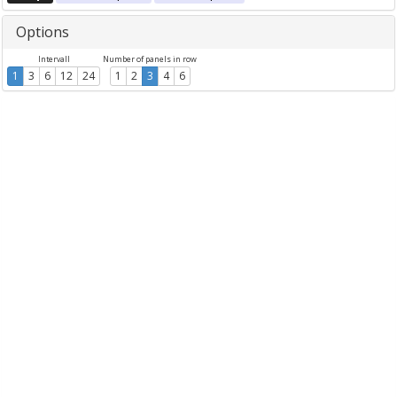
Options
Intervall
Number of panels in row
1
3
6
12
24
1
2
3
4
6