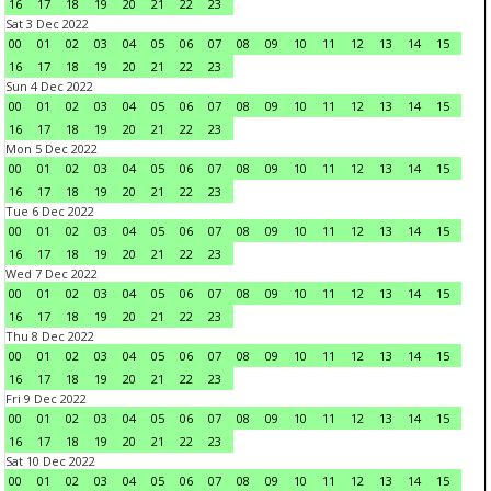
16
17
18
19
20
21
22
23
Sat 3 Dec 2022
00
01
02
03
04
05
06
07
08
09
10
11
12
13
14
15
16
17
18
19
20
21
22
23
Sun 4 Dec 2022
00
01
02
03
04
05
06
07
08
09
10
11
12
13
14
15
16
17
18
19
20
21
22
23
Mon 5 Dec 2022
00
01
02
03
04
05
06
07
08
09
10
11
12
13
14
15
16
17
18
19
20
21
22
23
Tue 6 Dec 2022
00
01
02
03
04
05
06
07
08
09
10
11
12
13
14
15
16
17
18
19
20
21
22
23
Wed 7 Dec 2022
00
01
02
03
04
05
06
07
08
09
10
11
12
13
14
15
16
17
18
19
20
21
22
23
Thu 8 Dec 2022
00
01
02
03
04
05
06
07
08
09
10
11
12
13
14
15
16
17
18
19
20
21
22
23
Fri 9 Dec 2022
00
01
02
03
04
05
06
07
08
09
10
11
12
13
14
15
16
17
18
19
20
21
22
23
Sat 10 Dec 2022
00
01
02
03
04
05
06
07
08
09
10
11
12
13
14
15