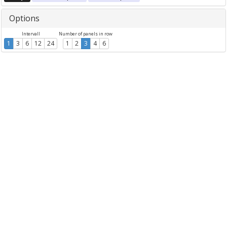
Options
Intervall
Number of panels in row
1
3
6
12
24
1
2
3
4
6