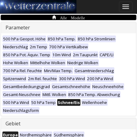
Toggle
naviga
Alle Modelle
Parameter
500 hPa Geopot. Höhe
850 hPa Temp.
850 hPa Stromlinien
Niederschlag
2m Temp
700 hPa Vertikalbew
850 hPa Pot. Äquiv. Temp
10m Wind
2m Taupunkt
CAPE/LI
Hohe Wolken
Mittelhohe Wolken
Niedrige Wolken
700 hPa Rel. Feuchte
Min/Max Temp.
Gesamtniederschlag
Spitzenwind
2m Rel. feuchte
300 hPa Wind
200 hPa Wind
Gesamtbedeckungsgrad
Gesamtschneehöhe
Neuschneehöhe
Gesamt-Neuschnee
Mittl. Wolken
850 hPa Temp. Abweichung
500 hPa Wind
50 hPa Temp
Schnee/Eis
Wellenhoehe
Niederschlagsform
Gebiet
Europa
Nordhemisphäre
Südhemisphäre