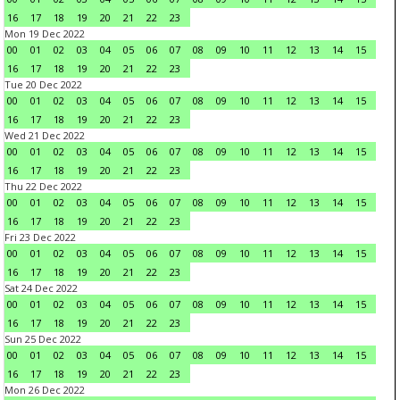
16
17
18
19
20
21
22
23
Mon 19 Dec 2022
00
01
02
03
04
05
06
07
08
09
10
11
12
13
14
15
16
17
18
19
20
21
22
23
Tue 20 Dec 2022
00
01
02
03
04
05
06
07
08
09
10
11
12
13
14
15
16
17
18
19
20
21
22
23
Wed 21 Dec 2022
00
01
02
03
04
05
06
07
08
09
10
11
12
13
14
15
16
17
18
19
20
21
22
23
Thu 22 Dec 2022
00
01
02
03
04
05
06
07
08
09
10
11
12
13
14
15
16
17
18
19
20
21
22
23
Fri 23 Dec 2022
00
01
02
03
04
05
06
07
08
09
10
11
12
13
14
15
16
17
18
19
20
21
22
23
Sat 24 Dec 2022
00
01
02
03
04
05
06
07
08
09
10
11
12
13
14
15
16
17
18
19
20
21
22
23
Sun 25 Dec 2022
00
01
02
03
04
05
06
07
08
09
10
11
12
13
14
15
16
17
18
19
20
21
22
23
Mon 26 Dec 2022