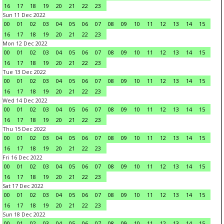
16
17
18
19
20
21
22
23
Sun 11 Dec 2022
00
01
02
03
04
05
06
07
08
09
10
11
12
13
14
15
16
17
18
19
20
21
22
23
Mon 12 Dec 2022
00
01
02
03
04
05
06
07
08
09
10
11
12
13
14
15
16
17
18
19
20
21
22
23
Tue 13 Dec 2022
00
01
02
03
04
05
06
07
08
09
10
11
12
13
14
15
16
17
18
19
20
21
22
23
Wed 14 Dec 2022
00
01
02
03
04
05
06
07
08
09
10
11
12
13
14
15
16
17
18
19
20
21
22
23
Thu 15 Dec 2022
00
01
02
03
04
05
06
07
08
09
10
11
12
13
14
15
16
17
18
19
20
21
22
23
Fri 16 Dec 2022
00
01
02
03
04
05
06
07
08
09
10
11
12
13
14
15
16
17
18
19
20
21
22
23
Sat 17 Dec 2022
00
01
02
03
04
05
06
07
08
09
10
11
12
13
14
15
16
17
18
19
20
21
22
23
Sun 18 Dec 2022
00
01
02
03
04
05
06
07
08
09
10
11
12
13
14
15