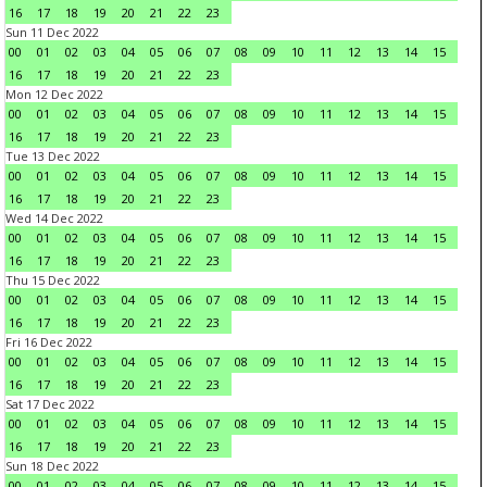
16
17
18
19
20
21
22
23
Sun 11 Dec 2022
00
01
02
03
04
05
06
07
08
09
10
11
12
13
14
15
16
17
18
19
20
21
22
23
Mon 12 Dec 2022
00
01
02
03
04
05
06
07
08
09
10
11
12
13
14
15
16
17
18
19
20
21
22
23
Tue 13 Dec 2022
00
01
02
03
04
05
06
07
08
09
10
11
12
13
14
15
16
17
18
19
20
21
22
23
Wed 14 Dec 2022
00
01
02
03
04
05
06
07
08
09
10
11
12
13
14
15
16
17
18
19
20
21
22
23
Thu 15 Dec 2022
00
01
02
03
04
05
06
07
08
09
10
11
12
13
14
15
16
17
18
19
20
21
22
23
Fri 16 Dec 2022
00
01
02
03
04
05
06
07
08
09
10
11
12
13
14
15
16
17
18
19
20
21
22
23
Sat 17 Dec 2022
00
01
02
03
04
05
06
07
08
09
10
11
12
13
14
15
16
17
18
19
20
21
22
23
Sun 18 Dec 2022
00
01
02
03
04
05
06
07
08
09
10
11
12
13
14
15