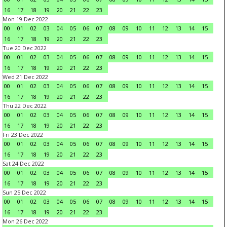
16
17
18
19
20
21
22
23
Mon 19 Dec 2022
00
01
02
03
04
05
06
07
08
09
10
11
12
13
14
15
16
17
18
19
20
21
22
23
Tue 20 Dec 2022
00
01
02
03
04
05
06
07
08
09
10
11
12
13
14
15
16
17
18
19
20
21
22
23
Wed 21 Dec 2022
00
01
02
03
04
05
06
07
08
09
10
11
12
13
14
15
16
17
18
19
20
21
22
23
Thu 22 Dec 2022
00
01
02
03
04
05
06
07
08
09
10
11
12
13
14
15
16
17
18
19
20
21
22
23
Fri 23 Dec 2022
00
01
02
03
04
05
06
07
08
09
10
11
12
13
14
15
16
17
18
19
20
21
22
23
Sat 24 Dec 2022
00
01
02
03
04
05
06
07
08
09
10
11
12
13
14
15
16
17
18
19
20
21
22
23
Sun 25 Dec 2022
00
01
02
03
04
05
06
07
08
09
10
11
12
13
14
15
16
17
18
19
20
21
22
23
Mon 26 Dec 2022