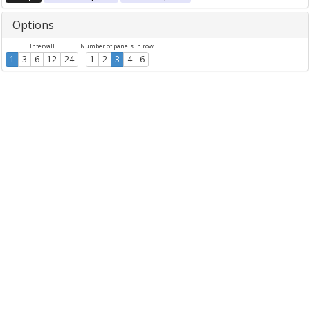
Options
Intervall
Number of panels in row
1
3
6
12
24
1
2
3
4
6