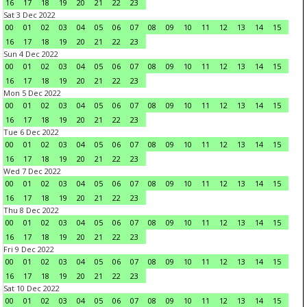
16
17
18
19
20
21
22
23
Sat 3 Dec 2022
00
01
02
03
04
05
06
07
08
09
10
11
12
13
14
15
16
17
18
19
20
21
22
23
Sun 4 Dec 2022
00
01
02
03
04
05
06
07
08
09
10
11
12
13
14
15
16
17
18
19
20
21
22
23
Mon 5 Dec 2022
00
01
02
03
04
05
06
07
08
09
10
11
12
13
14
15
16
17
18
19
20
21
22
23
Tue 6 Dec 2022
00
01
02
03
04
05
06
07
08
09
10
11
12
13
14
15
16
17
18
19
20
21
22
23
Wed 7 Dec 2022
00
01
02
03
04
05
06
07
08
09
10
11
12
13
14
15
16
17
18
19
20
21
22
23
Thu 8 Dec 2022
00
01
02
03
04
05
06
07
08
09
10
11
12
13
14
15
16
17
18
19
20
21
22
23
Fri 9 Dec 2022
00
01
02
03
04
05
06
07
08
09
10
11
12
13
14
15
16
17
18
19
20
21
22
23
Sat 10 Dec 2022
00
01
02
03
04
05
06
07
08
09
10
11
12
13
14
15