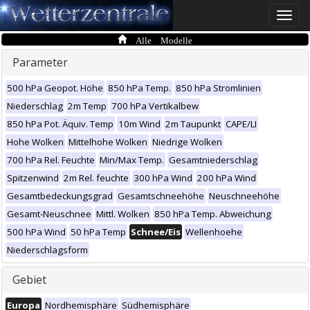
Toggle
naviga
Alle Modelle
Parameter
500 hPa Geopot. Höhe
850 hPa Temp.
850 hPa Stromlinien
Niederschlag
2m Temp
700 hPa Vertikalbew
850 hPa Pot. Äquiv. Temp
10m Wind
2m Taupunkt
CAPE/LI
Hohe Wolken
Mittelhohe Wolken
Niedrige Wolken
700 hPa Rel. Feuchte
Min/Max Temp.
Gesamtniederschlag
Spitzenwind
2m Rel. feuchte
300 hPa Wind
200 hPa Wind
Gesamtbedeckungsgrad
Gesamtschneehöhe
Neuschneehöhe
Gesamt-Neuschnee
Mittl. Wolken
850 hPa Temp. Abweichung
500 hPa Wind
50 hPa Temp
Schnee/Eis
Wellenhoehe
Niederschlagsform
Gebiet
Europa
Nordhemisphäre
Südhemisphäre