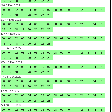
16
17
18
19
20
21
22
23
Sat 3 Dec 2022
00
01
02
03
04
05
06
07
08
09
10
11
12
13
14
15
16
17
18
19
20
21
22
23
Sun 4 Dec 2022
00
01
02
03
04
05
06
07
08
09
10
11
12
13
14
15
16
17
18
19
20
21
22
23
Mon 5 Dec 2022
00
01
02
03
04
05
06
07
08
09
10
11
12
13
14
15
16
17
18
19
20
21
22
23
Tue 6 Dec 2022
00
01
02
03
04
05
06
07
08
09
10
11
12
13
14
15
16
17
18
19
20
21
22
23
Wed 7 Dec 2022
00
01
02
03
04
05
06
07
08
09
10
11
12
13
14
15
16
17
18
19
20
21
22
23
Thu 8 Dec 2022
00
01
02
03
04
05
06
07
08
09
10
11
12
13
14
15
16
17
18
19
20
21
22
23
Fri 9 Dec 2022
00
01
02
03
04
05
06
07
08
09
10
11
12
13
14
15
16
17
18
19
20
21
22
23
Sat 10 Dec 2022
00
01
02
03
04
05
06
07
08
09
10
11
12
13
14
15