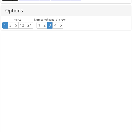
Options
Intervall
Number of panels in row
1
3
6
12
24
1
2
3
4
6