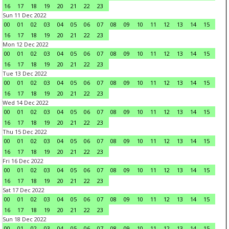
16
17
18
19
20
21
22
23
Sun 11 Dec 2022
00
01
02
03
04
05
06
07
08
09
10
11
12
13
14
15
16
17
18
19
20
21
22
23
Mon 12 Dec 2022
00
01
02
03
04
05
06
07
08
09
10
11
12
13
14
15
16
17
18
19
20
21
22
23
Tue 13 Dec 2022
00
01
02
03
04
05
06
07
08
09
10
11
12
13
14
15
16
17
18
19
20
21
22
23
Wed 14 Dec 2022
00
01
02
03
04
05
06
07
08
09
10
11
12
13
14
15
16
17
18
19
20
21
22
23
Thu 15 Dec 2022
00
01
02
03
04
05
06
07
08
09
10
11
12
13
14
15
16
17
18
19
20
21
22
23
Fri 16 Dec 2022
00
01
02
03
04
05
06
07
08
09
10
11
12
13
14
15
16
17
18
19
20
21
22
23
Sat 17 Dec 2022
00
01
02
03
04
05
06
07
08
09
10
11
12
13
14
15
16
17
18
19
20
21
22
23
Sun 18 Dec 2022
00
01
02
03
04
05
06
07
08
09
10
11
12
13
14
15