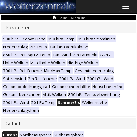
Toggle
naviga
Alle Modelle
Parameter
500 hPa Geopot. Höhe
850 hPa Temp.
850 hPa Stromlinien
Niederschlag
2m Temp
700 hPa Vertikalbew
850 hPa Pot. Äquiv. Temp
10m Wind
2m Taupunkt
CAPE/LI
Hohe Wolken
Mittelhohe Wolken
Niedrige Wolken
700 hPa Rel. Feuchte
Min/Max Temp.
Gesamtniederschlag
Spitzenwind
2m Rel. feuchte
300 hPa Wind
200 hPa Wind
Gesamtbedeckungsgrad
Gesamtschneehöhe
Neuschneehöhe
Gesamt-Neuschnee
Mittl. Wolken
850 hPa Temp. Abweichung
500 hPa Wind
50 hPa Temp
Schnee/Eis
Wellenhoehe
Niederschlagsform
Gebiet
Europa
Nordhemisphäre
Südhemisphäre