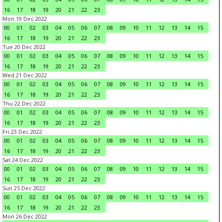
16
17
18
19
20
21
22
23
Mon 19 Dec 2022
00
01
02
03
04
05
06
07
08
09
10
11
12
13
14
15
16
17
18
19
20
21
22
23
Tue 20 Dec 2022
00
01
02
03
04
05
06
07
08
09
10
11
12
13
14
15
16
17
18
19
20
21
22
23
Wed 21 Dec 2022
00
01
02
03
04
05
06
07
08
09
10
11
12
13
14
15
16
17
18
19
20
21
22
23
Thu 22 Dec 2022
00
01
02
03
04
05
06
07
08
09
10
11
12
13
14
15
16
17
18
19
20
21
22
23
Fri 23 Dec 2022
00
01
02
03
04
05
06
07
08
09
10
11
12
13
14
15
16
17
18
19
20
21
22
23
Sat 24 Dec 2022
00
01
02
03
04
05
06
07
08
09
10
11
12
13
14
15
16
17
18
19
20
21
22
23
Sun 25 Dec 2022
00
01
02
03
04
05
06
07
08
09
10
11
12
13
14
15
16
17
18
19
20
21
22
23
Mon 26 Dec 2022