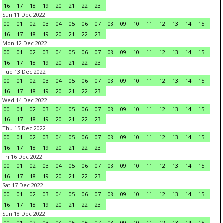
16
17
18
19
20
21
22
23
Sun 11 Dec 2022
00
01
02
03
04
05
06
07
08
09
10
11
12
13
14
15
16
17
18
19
20
21
22
23
Mon 12 Dec 2022
00
01
02
03
04
05
06
07
08
09
10
11
12
13
14
15
16
17
18
19
20
21
22
23
Tue 13 Dec 2022
00
01
02
03
04
05
06
07
08
09
10
11
12
13
14
15
16
17
18
19
20
21
22
23
Wed 14 Dec 2022
00
01
02
03
04
05
06
07
08
09
10
11
12
13
14
15
16
17
18
19
20
21
22
23
Thu 15 Dec 2022
00
01
02
03
04
05
06
07
08
09
10
11
12
13
14
15
16
17
18
19
20
21
22
23
Fri 16 Dec 2022
00
01
02
03
04
05
06
07
08
09
10
11
12
13
14
15
16
17
18
19
20
21
22
23
Sat 17 Dec 2022
00
01
02
03
04
05
06
07
08
09
10
11
12
13
14
15
16
17
18
19
20
21
22
23
Sun 18 Dec 2022
00
01
02
03
04
05
06
07
08
09
10
11
12
13
14
15