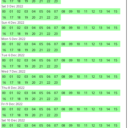
16
17
18
19
20
21
22
23
Sat 3 Dec 2022
00
01
02
03
04
05
06
07
08
09
10
11
12
13
14
15
16
17
18
19
20
21
22
23
Sun 4 Dec 2022
00
01
02
03
04
05
06
07
08
09
10
11
12
13
14
15
16
17
18
19
20
21
22
23
Mon 5 Dec 2022
00
01
02
03
04
05
06
07
08
09
10
11
12
13
14
15
16
17
18
19
20
21
22
23
Tue 6 Dec 2022
00
01
02
03
04
05
06
07
08
09
10
11
12
13
14
15
16
17
18
19
20
21
22
23
Wed 7 Dec 2022
00
01
02
03
04
05
06
07
08
09
10
11
12
13
14
15
16
17
18
19
20
21
22
23
Thu 8 Dec 2022
00
01
02
03
04
05
06
07
08
09
10
11
12
13
14
15
16
17
18
19
20
21
22
23
Fri 9 Dec 2022
00
01
02
03
04
05
06
07
08
09
10
11
12
13
14
15
16
17
18
19
20
21
22
23
Sat 10 Dec 2022
00
01
02
03
04
05
06
07
08
09
10
11
12
13
14
15