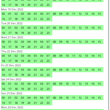
16
17
18
19
20
21
22
23
Mon 19 Dec 2022
00
01
02
03
04
05
06
07
08
09
10
11
12
13
14
15
16
17
18
19
20
21
22
23
Tue 20 Dec 2022
00
01
02
03
04
05
06
07
08
09
10
11
12
13
14
15
16
17
18
19
20
21
22
23
Wed 21 Dec 2022
00
01
02
03
04
05
06
07
08
09
10
11
12
13
14
15
16
17
18
19
20
21
22
23
Thu 22 Dec 2022
00
01
02
03
04
05
06
07
08
09
10
11
12
13
14
15
16
17
18
19
20
21
22
23
Fri 23 Dec 2022
00
01
02
03
04
05
06
07
08
09
10
11
12
13
14
15
16
17
18
19
20
21
22
23
Sat 24 Dec 2022
00
01
02
03
04
05
06
07
08
09
10
11
12
13
14
15
16
17
18
19
20
21
22
23
Sun 25 Dec 2022
00
01
02
03
04
05
06
07
08
09
10
11
12
13
14
15
16
17
18
19
20
21
22
23
Mon 26 Dec 2022