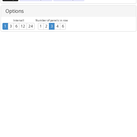
Options
Intervall
Number of panels in row
1
3
6
12
24
1
2
3
4
6