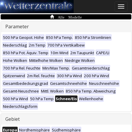
Toggle
naviga
Alle Modelle
Parameter
500 hPa Geopot. Höhe
850 hPa Temp.
850 hPa Stromlinien
Niederschlag
2m Temp
700 hPa Vertikalbew
850 hPa Pot. Äquiv. Temp
10m Wind
2m Taupunkt
CAPE/LI
Hohe Wolken
Mittelhohe Wolken
Niedrige Wolken
700 hPa Rel. Feuchte
Min/Max Temp.
Gesamtniederschlag
Spitzenwind
2m Rel. feuchte
300 hPa Wind
200 hPa Wind
Gesamtbedeckungsgrad
Gesamtschneehöhe
Neuschneehöhe
Gesamt-Neuschnee
Mittl. Wolken
850 hPa Temp. Abweichung
500 hPa Wind
50 hPa Temp
Schnee/Eis
Wellenhoehe
Niederschlagsform
Gebiet
Europa
Nordhemisphäre
Südhemisphäre