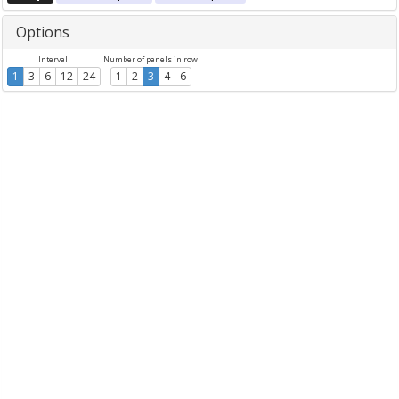
Options
Intervall
Number of panels in row
1
3
6
12
24
1
2
3
4
6