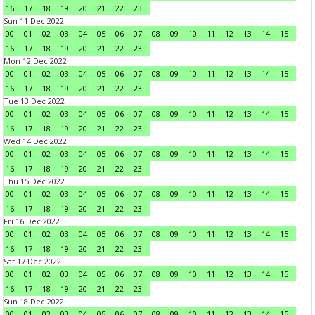
16
17
18
19
20
21
22
23
Sun 11 Dec 2022
00
01
02
03
04
05
06
07
08
09
10
11
12
13
14
15
16
17
18
19
20
21
22
23
Mon 12 Dec 2022
00
01
02
03
04
05
06
07
08
09
10
11
12
13
14
15
16
17
18
19
20
21
22
23
Tue 13 Dec 2022
00
01
02
03
04
05
06
07
08
09
10
11
12
13
14
15
16
17
18
19
20
21
22
23
Wed 14 Dec 2022
00
01
02
03
04
05
06
07
08
09
10
11
12
13
14
15
16
17
18
19
20
21
22
23
Thu 15 Dec 2022
00
01
02
03
04
05
06
07
08
09
10
11
12
13
14
15
16
17
18
19
20
21
22
23
Fri 16 Dec 2022
00
01
02
03
04
05
06
07
08
09
10
11
12
13
14
15
16
17
18
19
20
21
22
23
Sat 17 Dec 2022
00
01
02
03
04
05
06
07
08
09
10
11
12
13
14
15
16
17
18
19
20
21
22
23
Sun 18 Dec 2022
00
01
02
03
04
05
06
07
08
09
10
11
12
13
14
15