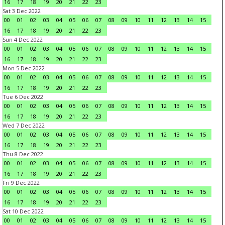
16
17
18
19
20
21
22
23
Sat 3 Dec 2022
00
01
02
03
04
05
06
07
08
09
10
11
12
13
14
15
16
17
18
19
20
21
22
23
Sun 4 Dec 2022
00
01
02
03
04
05
06
07
08
09
10
11
12
13
14
15
16
17
18
19
20
21
22
23
Mon 5 Dec 2022
00
01
02
03
04
05
06
07
08
09
10
11
12
13
14
15
16
17
18
19
20
21
22
23
Tue 6 Dec 2022
00
01
02
03
04
05
06
07
08
09
10
11
12
13
14
15
16
17
18
19
20
21
22
23
Wed 7 Dec 2022
00
01
02
03
04
05
06
07
08
09
10
11
12
13
14
15
16
17
18
19
20
21
22
23
Thu 8 Dec 2022
00
01
02
03
04
05
06
07
08
09
10
11
12
13
14
15
16
17
18
19
20
21
22
23
Fri 9 Dec 2022
00
01
02
03
04
05
06
07
08
09
10
11
12
13
14
15
16
17
18
19
20
21
22
23
Sat 10 Dec 2022
00
01
02
03
04
05
06
07
08
09
10
11
12
13
14
15