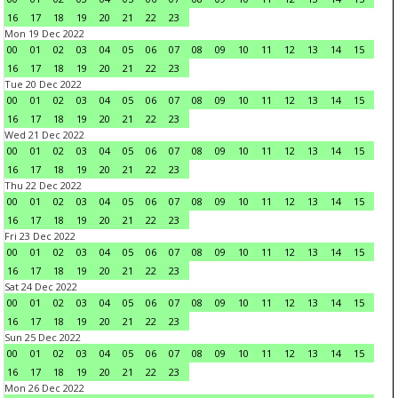
16
17
18
19
20
21
22
23
Mon 19 Dec 2022
00
01
02
03
04
05
06
07
08
09
10
11
12
13
14
15
16
17
18
19
20
21
22
23
Tue 20 Dec 2022
00
01
02
03
04
05
06
07
08
09
10
11
12
13
14
15
16
17
18
19
20
21
22
23
Wed 21 Dec 2022
00
01
02
03
04
05
06
07
08
09
10
11
12
13
14
15
16
17
18
19
20
21
22
23
Thu 22 Dec 2022
00
01
02
03
04
05
06
07
08
09
10
11
12
13
14
15
16
17
18
19
20
21
22
23
Fri 23 Dec 2022
00
01
02
03
04
05
06
07
08
09
10
11
12
13
14
15
16
17
18
19
20
21
22
23
Sat 24 Dec 2022
00
01
02
03
04
05
06
07
08
09
10
11
12
13
14
15
16
17
18
19
20
21
22
23
Sun 25 Dec 2022
00
01
02
03
04
05
06
07
08
09
10
11
12
13
14
15
16
17
18
19
20
21
22
23
Mon 26 Dec 2022