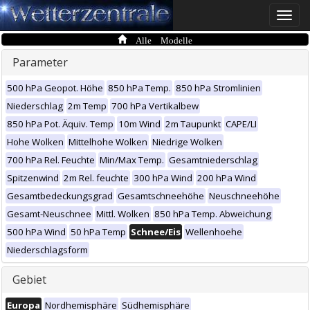
Toggle
naviga
Alle Modelle
Parameter
500 hPa Geopot. Höhe
850 hPa Temp.
850 hPa Stromlinien
Niederschlag
2m Temp
700 hPa Vertikalbew
850 hPa Pot. Äquiv. Temp
10m Wind
2m Taupunkt
CAPE/LI
Hohe Wolken
Mittelhohe Wolken
Niedrige Wolken
700 hPa Rel. Feuchte
Min/Max Temp.
Gesamtniederschlag
Spitzenwind
2m Rel. feuchte
300 hPa Wind
200 hPa Wind
Gesamtbedeckungsgrad
Gesamtschneehöhe
Neuschneehöhe
Gesamt-Neuschnee
Mittl. Wolken
850 hPa Temp. Abweichung
500 hPa Wind
50 hPa Temp
Schnee/Eis
Wellenhoehe
Niederschlagsform
Gebiet
Europa
Nordhemisphäre
Südhemisphäre