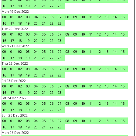
16
17
18
19
20
21
22
23
Mon 19 Dec 2022
00
01
02
03
04
05
06
07
08
09
10
11
12
13
14
15
16
17
18
19
20
21
22
23
Tue 20 Dec 2022
00
01
02
03
04
05
06
07
08
09
10
11
12
13
14
15
16
17
18
19
20
21
22
23
Wed 21 Dec 2022
00
01
02
03
04
05
06
07
08
09
10
11
12
13
14
15
16
17
18
19
20
21
22
23
Thu 22 Dec 2022
00
01
02
03
04
05
06
07
08
09
10
11
12
13
14
15
16
17
18
19
20
21
22
23
Fri 23 Dec 2022
00
01
02
03
04
05
06
07
08
09
10
11
12
13
14
15
16
17
18
19
20
21
22
23
Sat 24 Dec 2022
00
01
02
03
04
05
06
07
08
09
10
11
12
13
14
15
16
17
18
19
20
21
22
23
Sun 25 Dec 2022
00
01
02
03
04
05
06
07
08
09
10
11
12
13
14
15
16
17
18
19
20
21
22
23
Mon 26 Dec 2022