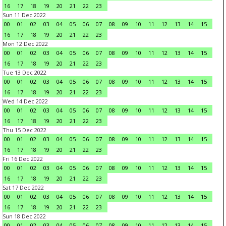
16
17
18
19
20
21
22
23
Sun 11 Dec 2022
00
01
02
03
04
05
06
07
08
09
10
11
12
13
14
15
16
17
18
19
20
21
22
23
Mon 12 Dec 2022
00
01
02
03
04
05
06
07
08
09
10
11
12
13
14
15
16
17
18
19
20
21
22
23
Tue 13 Dec 2022
00
01
02
03
04
05
06
07
08
09
10
11
12
13
14
15
16
17
18
19
20
21
22
23
Wed 14 Dec 2022
00
01
02
03
04
05
06
07
08
09
10
11
12
13
14
15
16
17
18
19
20
21
22
23
Thu 15 Dec 2022
00
01
02
03
04
05
06
07
08
09
10
11
12
13
14
15
16
17
18
19
20
21
22
23
Fri 16 Dec 2022
00
01
02
03
04
05
06
07
08
09
10
11
12
13
14
15
16
17
18
19
20
21
22
23
Sat 17 Dec 2022
00
01
02
03
04
05
06
07
08
09
10
11
12
13
14
15
16
17
18
19
20
21
22
23
Sun 18 Dec 2022
00
01
02
03
04
05
06
07
08
09
10
11
12
13
14
15