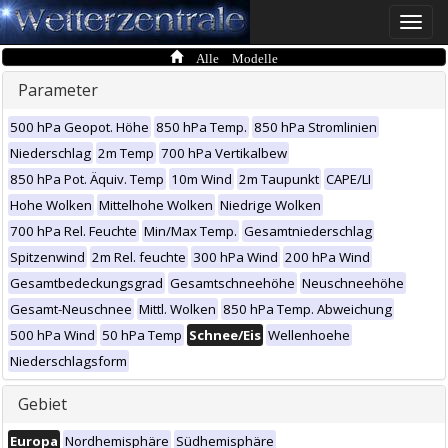
Toggle
naviga
Alle Modelle
Parameter
500 hPa Geopot. Höhe
850 hPa Temp.
850 hPa Stromlinien
Niederschlag
2m Temp
700 hPa Vertikalbew
850 hPa Pot. Äquiv. Temp
10m Wind
2m Taupunkt
CAPE/LI
Hohe Wolken
Mittelhohe Wolken
Niedrige Wolken
700 hPa Rel. Feuchte
Min/Max Temp.
Gesamtniederschlag
Spitzenwind
2m Rel. feuchte
300 hPa Wind
200 hPa Wind
Gesamtbedeckungsgrad
Gesamtschneehöhe
Neuschneehöhe
Gesamt-Neuschnee
Mittl. Wolken
850 hPa Temp. Abweichung
500 hPa Wind
50 hPa Temp
Schnee/Eis
Wellenhoehe
Niederschlagsform
Gebiet
Europa
Nordhemisphäre
Südhemisphäre