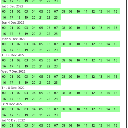
16
17
18
19
20
21
22
23
Sat 3 Dec 2022
00
01
02
03
04
05
06
07
08
09
10
11
12
13
14
15
16
17
18
19
20
21
22
23
Sun 4 Dec 2022
00
01
02
03
04
05
06
07
08
09
10
11
12
13
14
15
16
17
18
19
20
21
22
23
Mon 5 Dec 2022
00
01
02
03
04
05
06
07
08
09
10
11
12
13
14
15
16
17
18
19
20
21
22
23
Tue 6 Dec 2022
00
01
02
03
04
05
06
07
08
09
10
11
12
13
14
15
16
17
18
19
20
21
22
23
Wed 7 Dec 2022
00
01
02
03
04
05
06
07
08
09
10
11
12
13
14
15
16
17
18
19
20
21
22
23
Thu 8 Dec 2022
00
01
02
03
04
05
06
07
08
09
10
11
12
13
14
15
16
17
18
19
20
21
22
23
Fri 9 Dec 2022
00
01
02
03
04
05
06
07
08
09
10
11
12
13
14
15
16
17
18
19
20
21
22
23
Sat 10 Dec 2022
00
01
02
03
04
05
06
07
08
09
10
11
12
13
14
15