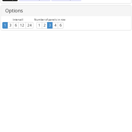
Options
Intervall
Number of panels in row
1
3
6
12
24
1
2
3
4
6