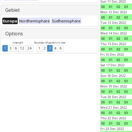
Sun 11 Dec 2022
00
01
02
03
Gebiet
Mon 12 Dec 2022
00
01
02
03
Europa
Nordhemisphäre
Südhemisphäre
Tue 13 Dec 2022
00
01
02
03
Options
Wed 14 Dec 2022
00
01
02
03
Intervall
Number of panels in row
Thu 15 Dec 2022
1
3
6
12
24
1
2
3
4
6
00
01
02
03
Fri 16 Dec 2022
00
01
02
03
Sat 17 Dec 2022
00
01
02
03
Sun 18 Dec 2022
00
01
02
03
Mon 19 Dec 2022
00
01
02
03
Tue 20 Dec 2022
00
01
02
03
Wed 21 Dec 2022
00
01
02
03
Thu 22 Dec 2022
00
01
02
03
Fri 23 Dec 2022