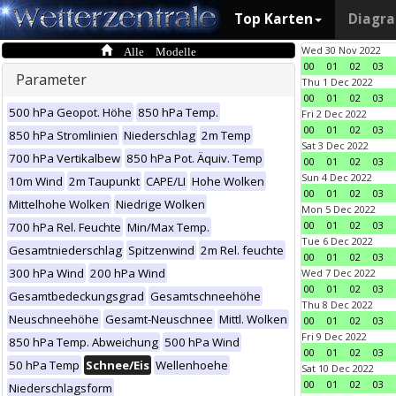
Top Karten
Diagr
Alle Modelle
Wed 30 Nov 2022
00
01
02
03
Parameter
Thu 1 Dec 2022
00
01
02
03
500 hPa Geopot. Höhe
850 hPa Temp.
Fri 2 Dec 2022
00
01
02
03
850 hPa Stromlinien
Niederschlag
2m Temp
Sat 3 Dec 2022
700 hPa Vertikalbew
850 hPa Pot. Äquiv. Temp
00
01
02
03
Sun 4 Dec 2022
10m Wind
2m Taupunkt
CAPE/LI
Hohe Wolken
00
01
02
03
Mittelhohe Wolken
Niedrige Wolken
Mon 5 Dec 2022
00
01
02
03
700 hPa Rel. Feuchte
Min/Max Temp.
Tue 6 Dec 2022
Gesamtniederschlag
Spitzenwind
2m Rel. feuchte
00
01
02
03
300 hPa Wind
200 hPa Wind
Wed 7 Dec 2022
00
01
02
03
Gesamtbedeckungsgrad
Gesamtschneehöhe
Thu 8 Dec 2022
Neuschneehöhe
Gesamt-Neuschnee
Mittl. Wolken
00
01
02
03
Fri 9 Dec 2022
850 hPa Temp. Abweichung
500 hPa Wind
00
01
02
03
50 hPa Temp
Schnee/Eis
Wellenhoehe
Sat 10 Dec 2022
00
01
02
03
Niederschlagsform