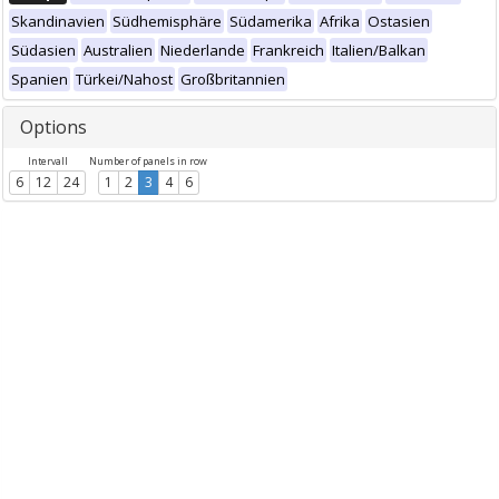
Skandinavien
Südhemisphäre
Südamerika
Afrika
Ostasien
Südasien
Australien
Niederlande
Frankreich
Italien/Balkan
Spanien
Türkei/Nahost
Großbritannien
Options
Intervall
Number of panels in row
6
12
24
1
2
3
4
6