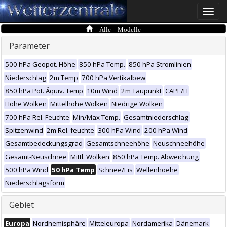
Toggle
naviga
Alle Modelle
Parameter
500 hPa Geopot. Höhe
850 hPa Temp.
850 hPa Stromlinien
Niederschlag
2m Temp
700 hPa Vertikalbew
850 hPa Pot. Äquiv. Temp
10m Wind
2m Taupunkt
CAPE/LI
Hohe Wolken
Mittelhohe Wolken
Niedrige Wolken
700 hPa Rel. Feuchte
Min/Max Temp.
Gesamtniederschlag
Spitzenwind
2m Rel. feuchte
300 hPa Wind
200 hPa Wind
Gesamtbedeckungsgrad
Gesamtschneehöhe
Neuschneehöhe
Gesamt-Neuschnee
Mittl. Wolken
850 hPa Temp. Abweichung
500 hPa Wind
50 hPa Temp
Schnee/Eis
Wellenhoehe
Niederschlagsform
Gebiet
Europa
Nordhemisphäre
Mitteleuropa
Nordamerika
Dänemark