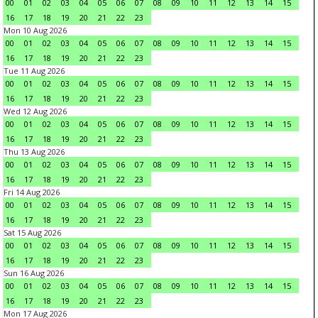
00
01
02
03
04
05
06
07
08
09
10
11
12
13
14
15
16
17
18
19
20
21
22
23
Mon 10 Aug 2026
00
01
02
03
04
05
06
07
08
09
10
11
12
13
14
15
16
17
18
19
20
21
22
23
Tue 11 Aug 2026
00
01
02
03
04
05
06
07
08
09
10
11
12
13
14
15
16
17
18
19
20
21
22
23
Wed 12 Aug 2026
00
01
02
03
04
05
06
07
08
09
10
11
12
13
14
15
16
17
18
19
20
21
22
23
Thu 13 Aug 2026
00
01
02
03
04
05
06
07
08
09
10
11
12
13
14
15
16
17
18
19
20
21
22
23
Fri 14 Aug 2026
00
01
02
03
04
05
06
07
08
09
10
11
12
13
14
15
16
17
18
19
20
21
22
23
Sat 15 Aug 2026
00
01
02
03
04
05
06
07
08
09
10
11
12
13
14
15
16
17
18
19
20
21
22
23
Sun 16 Aug 2026
00
01
02
03
04
05
06
07
08
09
10
11
12
13
14
15
16
17
18
19
20
21
22
23
Mon 17 Aug 2026