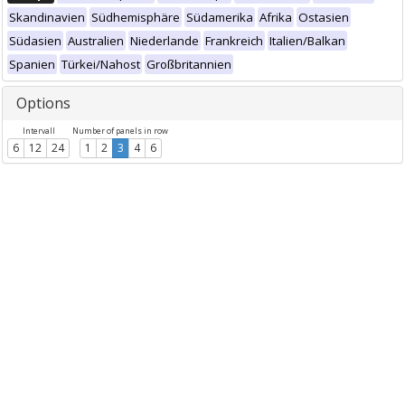
Skandinavien
Südhemisphäre
Südamerika
Afrika
Ostasien
Südasien
Australien
Niederlande
Frankreich
Italien/Balkan
Spanien
Türkei/Nahost
Großbritannien
Options
Intervall
Number of panels in row
6
12
24
1
2
3
4
6