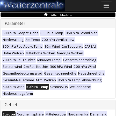
Toggle
naviga
Alle Modelle
Parameter
500 hPa Geopot. Höhe
850 hPa Temp.
850 hPa Stromlinien
Niederschlag
2m Temp
700 hPa Vertikalbew
850 hPa Pot. Äquiv. Temp
10m Wind
2m Taupunkt
CAPE/LI
Hohe Wolken
Mittelhohe Wolken
Niedrige Wolken
700 hPa Rel. Feuchte
Min/Max Temp.
Gesamtniederschlag
Spitzenwind
2m Rel. feuchte
300 hPa Wind
200 hPa Wind
Gesamtbedeckungsgrad
Gesamtschneehöhe
Neuschneehöhe
Gesamt-Neuschnee
Mittl. Wolken
850 hPa Temp. Abweichung
500 hPa Wind
50 hPa Temp
Schnee/Eis
Wellenhoehe
Niederschlagsform
Gebiet
Europa
Nordhemisphäre
Mitteleuropa
Nordamerika
Dänemark