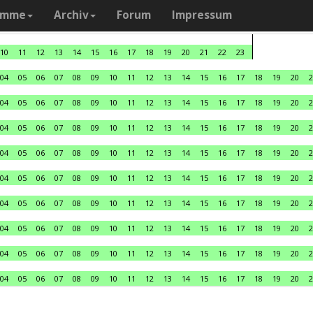
amme
Archiv
Forum
Impressum
10
11
12
13
14
15
16
17
18
19
20
21
22
23
04
05
06
07
08
09
10
11
12
13
14
15
16
17
18
19
20
2
04
05
06
07
08
09
10
11
12
13
14
15
16
17
18
19
20
2
04
05
06
07
08
09
10
11
12
13
14
15
16
17
18
19
20
2
04
05
06
07
08
09
10
11
12
13
14
15
16
17
18
19
20
2
04
05
06
07
08
09
10
11
12
13
14
15
16
17
18
19
20
2
04
05
06
07
08
09
10
11
12
13
14
15
16
17
18
19
20
2
04
05
06
07
08
09
10
11
12
13
14
15
16
17
18
19
20
2
04
05
06
07
08
09
10
11
12
13
14
15
16
17
18
19
20
2
04
05
06
07
08
09
10
11
12
13
14
15
16
17
18
19
20
2