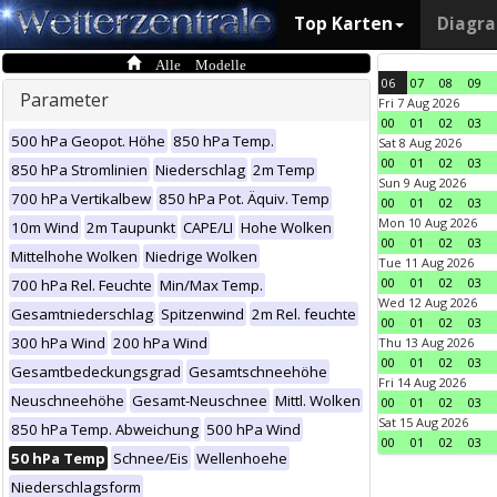
Top Karten
Diagr
Alle Modelle
06
07
08
09
Parameter
Fri 7 Aug 2026
00
01
02
03
500 hPa Geopot. Höhe
850 hPa Temp.
Sat 8 Aug 2026
00
01
02
03
850 hPa Stromlinien
Niederschlag
2m Temp
Sun 9 Aug 2026
700 hPa Vertikalbew
850 hPa Pot. Äquiv. Temp
00
01
02
03
Mon 10 Aug 2026
10m Wind
2m Taupunkt
CAPE/LI
Hohe Wolken
00
01
02
03
Mittelhohe Wolken
Niedrige Wolken
Tue 11 Aug 2026
00
01
02
03
700 hPa Rel. Feuchte
Min/Max Temp.
Wed 12 Aug 2026
Gesamtniederschlag
Spitzenwind
2m Rel. feuchte
00
01
02
03
300 hPa Wind
200 hPa Wind
Thu 13 Aug 2026
00
01
02
03
Gesamtbedeckungsgrad
Gesamtschneehöhe
Fri 14 Aug 2026
Neuschneehöhe
Gesamt-Neuschnee
Mittl. Wolken
00
01
02
03
Sat 15 Aug 2026
850 hPa Temp. Abweichung
500 hPa Wind
00
01
02
03
50 hPa Temp
Schnee/Eis
Wellenhoehe
Niederschlagsform