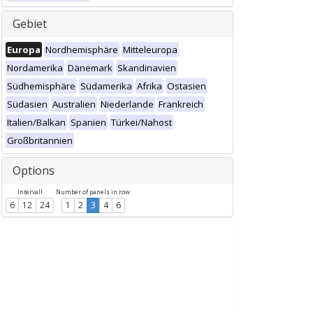
Gebiet
Europa
Nordhemisphäre
Mitteleuropa
Nordamerika
Dänemark
Skandinavien
Südhemisphäre
Südamerika
Afrika
Ostasien
Südasien
Australien
Niederlande
Frankreich
Italien/Balkan
Spanien
Türkei/Nahost
Großbritannien
Options
Intervall
Number of panels in row
6
12
24
1
2
3
4
6