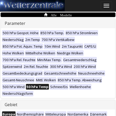
Toggle
naviga
Alle Modelle
Parameter
500 hPa Geopot. Höhe
850 hPa Temp.
850 hPa Stromlinien
Niederschlag
2m Temp
700 hPa Vertikalbew
850 hPa Pot. Äquiv. Temp
10m Wind
2m Taupunkt
CAPE/LI
Hohe Wolken
Mittelhohe Wolken
Niedrige Wolken
700 hPa Rel. Feuchte
Min/Max Temp.
Gesamtniederschlag
Spitzenwind
2m Rel. feuchte
300 hPa Wind
200 hPa Wind
Gesamtbedeckungsgrad
Gesamtschneehöhe
Neuschneehöhe
Gesamt-Neuschnee
Mittl. Wolken
850 hPa Temp. Abweichung
500 hPa Wind
50 hPa Temp
Schnee/Eis
Wellenhoehe
Niederschlagsform
Gebiet
Europa
Nordhemisphäre
Mitteleuropa
Nordamerika
Dänemark