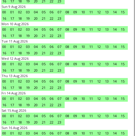
16
17
18
19
20
21
22
23
Sun 9 Aug 2026
00
01
02
03
04
05
06
07
08
09
10
11
12
13
14
15
16
17
18
19
20
21
22
23
Mon 10 Aug 2026
00
01
02
03
04
05
06
07
08
09
10
11
12
13
14
15
16
17
18
19
20
21
22
23
Tue 11 Aug 2026
00
01
02
03
04
05
06
07
08
09
10
11
12
13
14
15
16
17
18
19
20
21
22
23
Wed 12 Aug 2026
00
01
02
03
04
05
06
07
08
09
10
11
12
13
14
15
16
17
18
19
20
21
22
23
Thu 13 Aug 2026
00
01
02
03
04
05
06
07
08
09
10
11
12
13
14
15
16
17
18
19
20
21
22
23
Fri 14 Aug 2026
00
01
02
03
04
05
06
07
08
09
10
11
12
13
14
15
16
17
18
19
20
21
22
23
Sat 15 Aug 2026
00
01
02
03
04
05
06
07
08
09
10
11
12
13
14
15
16
17
18
19
20
21
22
23
Sun 16 Aug 2026
00
01
02
03
04
05
06
07
08
09
10
11
12
13
14
15