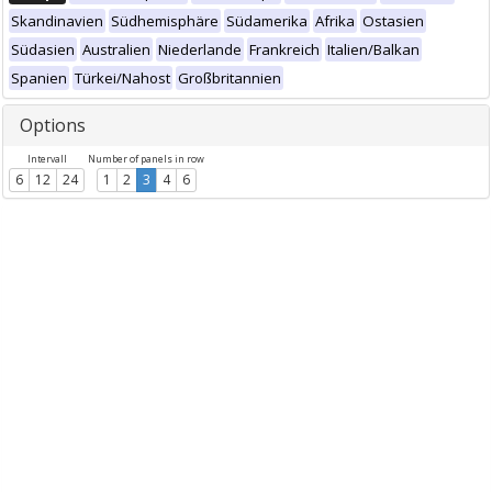
Skandinavien
Südhemisphäre
Südamerika
Afrika
Ostasien
Südasien
Australien
Niederlande
Frankreich
Italien/Balkan
Spanien
Türkei/Nahost
Großbritannien
Options
Intervall
Number of panels in row
6
12
24
1
2
3
4
6