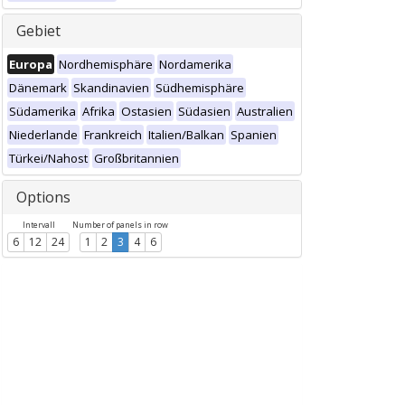
Gebiet
Europa
Nordhemisphäre
Nordamerika
Dänemark
Skandinavien
Südhemisphäre
Südamerika
Afrika
Ostasien
Südasien
Australien
Niederlande
Frankreich
Italien/Balkan
Spanien
Türkei/Nahost
Großbritannien
Options
Intervall
Number of panels in row
6
12
24
1
2
3
4
6