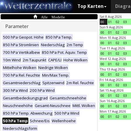
Top Karten
Diagr
Alle Modelle
Sat 8 Aug 2026
00
01
02
03
Parameter
Sun 9 Aug 2026
00
01
02
03
500 hPa Geopot. Höhe
850 hPa Temp.
Mon 10 Aug 2026
00
01
02
03
850 hPa Stromlinien
Niederschlag
2m Temp
Tue 11 Aug 2026
700 hPa Vertikalbew
850 hPa Pot. Äquiv. Temp
00
01
02
03
Wed 12 Aug 2026
10m Wind
2m Taupunkt
CAPE/LI
Hohe Wolken
00
01
02
03
Mittelhohe Wolken
Niedrige Wolken
Thu 13 Aug 2026
00
01
02
03
700 hPa Rel. Feuchte
Min/Max Temp.
Fri 14 Aug 2026
Gesamtniederschlag
Spitzenwind
2m Rel. feuchte
00
01
02
03
300 hPa Wind
200 hPa Wind
Sat 15 Aug 2026
00
01
02
03
Gesamtbedeckungsgrad
Gesamtschneehöhe
Sun 16 Aug 2026
Neuschneehöhe
Gesamt-Neuschnee
Mittl. Wolken
00
01
02
03
Mon 17 Aug 2026
850 hPa Temp. Abweichung
500 hPa Wind
00
01
02
03
50 hPa Temp
Schnee/Eis
Wellenhoehe
Niederschlagsform