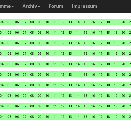
amme
Archiv
Forum
Impressum
04
05
06
07
08
09
10
11
12
13
14
15
16
17
18
19
20
2
04
05
06
07
08
09
10
11
12
13
14
15
16
17
18
19
20
2
04
05
06
07
08
09
10
11
12
13
14
15
16
17
18
19
20
2
04
05
06
07
08
09
10
11
12
13
14
15
16
17
18
19
20
2
04
05
06
07
08
09
10
11
12
13
14
15
16
17
18
19
20
2
04
05
06
07
08
09
10
11
12
13
14
15
16
17
18
19
20
2
04
05
06
07
08
09
10
11
12
13
14
15
16
17
18
19
20
2
04
05
06
07
08
09
10
11
12
13
14
15
16
17
18
19
20
2
04
05
06
07
08
09
10
11
12
13
14
15
16
17
18
19
20
2
04
05
06
07
08
09
10
11
12
13
14
15
16
17
18
19
20
2