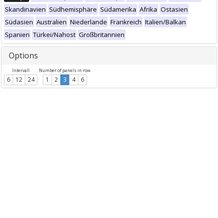
Skandinavien
Südhemisphäre
Südamerika
Afrika
Ostasien
Südasien
Australien
Niederlande
Frankreich
Italien/Balkan
Spanien
Türkei/Nahost
Großbritannien
Options
Intervall
Number of panels in row
6
12
24
1
2
3
4
6