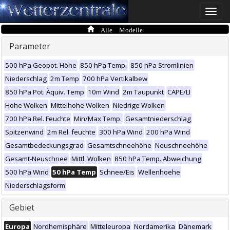
Toggle
naviga
Alle Modelle
Parameter
500 hPa Geopot. Höhe
850 hPa Temp.
850 hPa Stromlinien
Niederschlag
2m Temp
700 hPa Vertikalbew
850 hPa Pot. Äquiv. Temp
10m Wind
2m Taupunkt
CAPE/LI
Hohe Wolken
Mittelhohe Wolken
Niedrige Wolken
700 hPa Rel. Feuchte
Min/Max Temp.
Gesamtniederschlag
Spitzenwind
2m Rel. feuchte
300 hPa Wind
200 hPa Wind
Gesamtbedeckungsgrad
Gesamtschneehöhe
Neuschneehöhe
Gesamt-Neuschnee
Mittl. Wolken
850 hPa Temp. Abweichung
500 hPa Wind
50 hPa Temp
Schnee/Eis
Wellenhoehe
Niederschlagsform
Gebiet
Europa
Nordhemisphäre
Mitteleuropa
Nordamerika
Dänemark