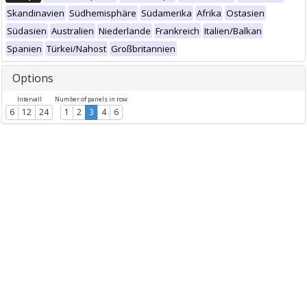
Skandinavien
Südhemisphäre
Südamerika
Afrika
Ostasien
Südasien
Australien
Niederlande
Frankreich
Italien/Balkan
Spanien
Türkei/Nahost
Großbritannien
Options
Intervall
Number of panels in row
6
12
24
1
2
3
4
6