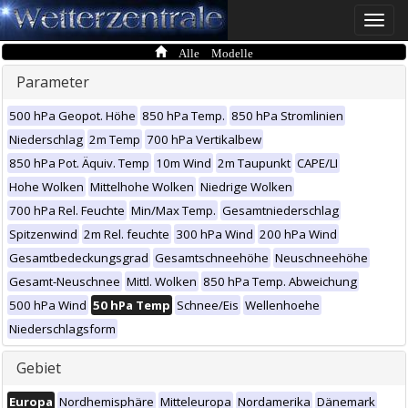
Toggle
naviga
Alle Modelle
Parameter
500 hPa Geopot. Höhe
850 hPa Temp.
850 hPa Stromlinien
Niederschlag
2m Temp
700 hPa Vertikalbew
850 hPa Pot. Äquiv. Temp
10m Wind
2m Taupunkt
CAPE/LI
Hohe Wolken
Mittelhohe Wolken
Niedrige Wolken
700 hPa Rel. Feuchte
Min/Max Temp.
Gesamtniederschlag
Spitzenwind
2m Rel. feuchte
300 hPa Wind
200 hPa Wind
Gesamtbedeckungsgrad
Gesamtschneehöhe
Neuschneehöhe
Gesamt-Neuschnee
Mittl. Wolken
850 hPa Temp. Abweichung
500 hPa Wind
50 hPa Temp
Schnee/Eis
Wellenhoehe
Niederschlagsform
Gebiet
Europa
Nordhemisphäre
Mitteleuropa
Nordamerika
Dänemark