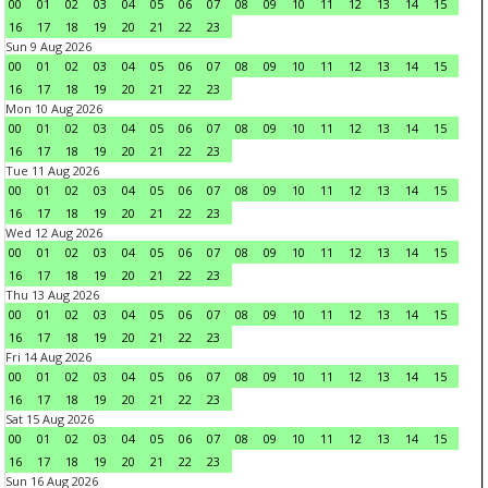
00
01
02
03
04
05
06
07
08
09
10
11
12
13
14
15
16
17
18
19
20
21
22
23
Sun 9 Aug 2026
00
01
02
03
04
05
06
07
08
09
10
11
12
13
14
15
16
17
18
19
20
21
22
23
Mon 10 Aug 2026
00
01
02
03
04
05
06
07
08
09
10
11
12
13
14
15
16
17
18
19
20
21
22
23
Tue 11 Aug 2026
00
01
02
03
04
05
06
07
08
09
10
11
12
13
14
15
16
17
18
19
20
21
22
23
Wed 12 Aug 2026
00
01
02
03
04
05
06
07
08
09
10
11
12
13
14
15
16
17
18
19
20
21
22
23
Thu 13 Aug 2026
00
01
02
03
04
05
06
07
08
09
10
11
12
13
14
15
16
17
18
19
20
21
22
23
Fri 14 Aug 2026
00
01
02
03
04
05
06
07
08
09
10
11
12
13
14
15
16
17
18
19
20
21
22
23
Sat 15 Aug 2026
00
01
02
03
04
05
06
07
08
09
10
11
12
13
14
15
16
17
18
19
20
21
22
23
Sun 16 Aug 2026