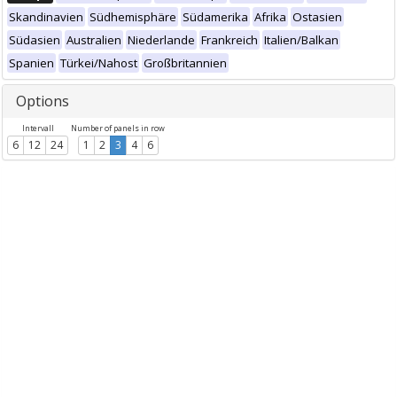
Skandinavien
Südhemisphäre
Südamerika
Afrika
Ostasien
Südasien
Australien
Niederlande
Frankreich
Italien/Balkan
Spanien
Türkei/Nahost
Großbritannien
Options
Intervall
Number of panels in row
6
12
24
1
2
3
4
6