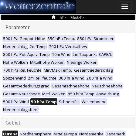
Toggle
naviga
Alle Modelle
Parameter
500 hPa Geopot. Höhe
850 hPa Temp.
850 hPa Stromlinien
Niederschlag
2m Temp
700 hPa Vertikalbew
850 hPa Pot. Äquiv. Temp
10m Wind
2m Taupunkt
CAPE/LI
Hohe Wolken
Mittelhohe Wolken
Niedrige Wolken
700 hPa Rel. Feuchte
Min/Max Temp.
Gesamtniederschlag
Spitzenwind
2m Rel. feuchte
300 hPa Wind
200 hPa Wind
Gesamtbedeckungsgrad
Gesamtschneehöhe
Neuschneehöhe
Gesamt-Neuschnee
Mittl. Wolken
850 hPa Temp. Abweichung
500 hPa Wind
50 hPa Temp
Schnee/Eis
Wellenhoehe
Niederschlagsform
Gebiet
Europa
Nordhemisphäre
Mitteleuropa
Nordamerika
Dänemark