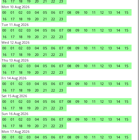
16
17
18
19
20
21
22
23
Mon 10 Aug 2026
00
01
02
03
04
05
06
07
08
09
10
11
12
13
14
15
16
17
18
19
20
21
22
23
Tue 11 Aug 2026
00
01
02
03
04
05
06
07
08
09
10
11
12
13
14
15
16
17
18
19
20
21
22
23
Wed 12 Aug 2026
00
01
02
03
04
05
06
07
08
09
10
11
12
13
14
15
16
17
18
19
20
21
22
23
Thu 13 Aug 2026
00
01
02
03
04
05
06
07
08
09
10
11
12
13
14
15
16
17
18
19
20
21
22
23
Fri 14 Aug 2026
00
01
02
03
04
05
06
07
08
09
10
11
12
13
14
15
16
17
18
19
20
21
22
23
Sat 15 Aug 2026
00
01
02
03
04
05
06
07
08
09
10
11
12
13
14
15
16
17
18
19
20
21
22
23
Sun 16 Aug 2026
00
01
02
03
04
05
06
07
08
09
10
11
12
13
14
15
16
17
18
19
20
21
22
23
Mon 17 Aug 2026
00
01
02
03
04
05
06
07
08
09
10
11
12
13
14
15