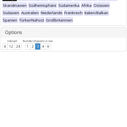
Skandinavien
Südhemisphäre
Südamerika
Afrika
Ostasien
Südasien
Australien
Niederlande
Frankreich
Italien/Balkan
Spanien
Türkei/Nahost
Großbritannien
Options
Intervall
Number of panels in row
6
12
24
1
2
3
4
6