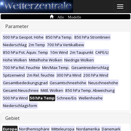
Toggle
naviga
Alle Modelle
Parameter
500 hPa Geopot. Höhe
850 hPa Temp.
850 hPa Stromlinien
Niederschlag
2m Temp
700 hPa Vertikalbew
850 hPa Pot. Äquiv. Temp
10m Wind
2m Taupunkt
CAPE/LI
Hohe Wolken
Mittelhohe Wolken
Niedrige Wolken
700 hPa Rel. Feuchte
Min/Max Temp.
Gesamtniederschlag
Spitzenwind
2m Rel. feuchte
300 hPa Wind
200 hPa Wind
Gesamtbedeckungsgrad
Gesamtschneehöhe
Neuschneehöhe
Gesamt-Neuschnee
Mittl. Wolken
850 hPa Temp. Abweichung
500 hPa Wind
50 hPa Temp
Schnee/Eis
Wellenhoehe
Niederschlagsform
Gebiet
Europa
Nordhemisphäre
Mitteleuropa
Nordamerika
Dänemark