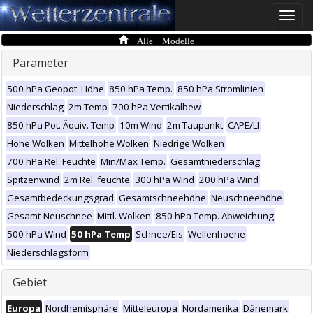
Toggle
naviga
Alle Modelle
Parameter
500 hPa Geopot. Höhe
850 hPa Temp.
850 hPa Stromlinien
Niederschlag
2m Temp
700 hPa Vertikalbew
850 hPa Pot. Äquiv. Temp
10m Wind
2m Taupunkt
CAPE/LI
Hohe Wolken
Mittelhohe Wolken
Niedrige Wolken
700 hPa Rel. Feuchte
Min/Max Temp.
Gesamtniederschlag
Spitzenwind
2m Rel. feuchte
300 hPa Wind
200 hPa Wind
Gesamtbedeckungsgrad
Gesamtschneehöhe
Neuschneehöhe
Gesamt-Neuschnee
Mittl. Wolken
850 hPa Temp. Abweichung
500 hPa Wind
50 hPa Temp
Schnee/Eis
Wellenhoehe
Niederschlagsform
Gebiet
Europa
Nordhemisphäre
Mitteleuropa
Nordamerika
Dänemark