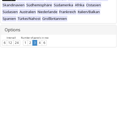
Skandinavien
Südhemisphäre
Südamerika
Afrika
Ostasien
Südasien
Australien
Niederlande
Frankreich
Italien/Balkan
Spanien
Türkei/Nahost
Großbritannien
Options
Intervall
Number of panels in row
6
12
24
1
2
3
4
6