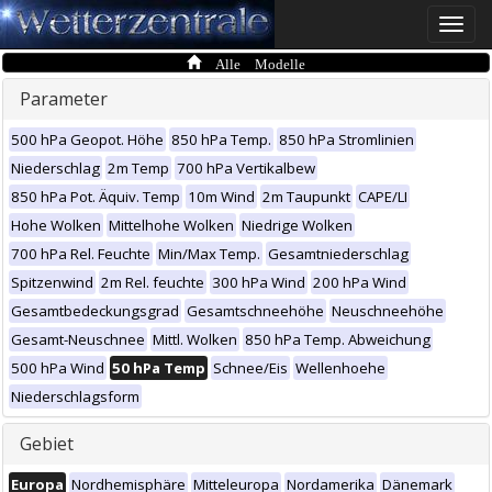
Toggle
naviga
Alle Modelle
Parameter
500 hPa Geopot. Höhe
850 hPa Temp.
850 hPa Stromlinien
Niederschlag
2m Temp
700 hPa Vertikalbew
850 hPa Pot. Äquiv. Temp
10m Wind
2m Taupunkt
CAPE/LI
Hohe Wolken
Mittelhohe Wolken
Niedrige Wolken
700 hPa Rel. Feuchte
Min/Max Temp.
Gesamtniederschlag
Spitzenwind
2m Rel. feuchte
300 hPa Wind
200 hPa Wind
Gesamtbedeckungsgrad
Gesamtschneehöhe
Neuschneehöhe
Gesamt-Neuschnee
Mittl. Wolken
850 hPa Temp. Abweichung
500 hPa Wind
50 hPa Temp
Schnee/Eis
Wellenhoehe
Niederschlagsform
Gebiet
Europa
Nordhemisphäre
Mitteleuropa
Nordamerika
Dänemark