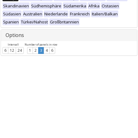
Skandinavien
Südhemisphäre
Südamerika
Afrika
Ostasien
Südasien
Australien
Niederlande
Frankreich
Italien/Balkan
Spanien
Türkei/Nahost
Großbritannien
Options
Intervall
Number of panels in row
6
12
24
1
2
3
4
6