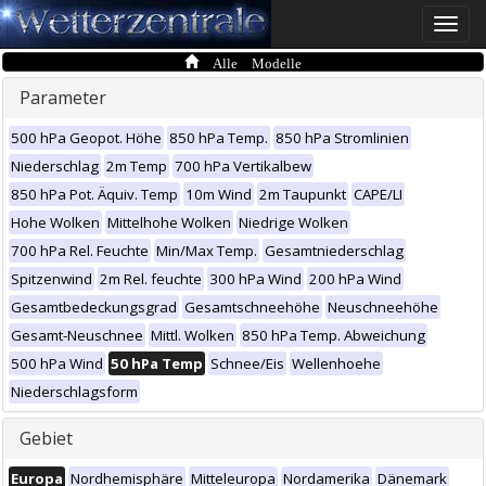
Toggle
naviga
Alle Modelle
Parameter
500 hPa Geopot. Höhe
850 hPa Temp.
850 hPa Stromlinien
Niederschlag
2m Temp
700 hPa Vertikalbew
850 hPa Pot. Äquiv. Temp
10m Wind
2m Taupunkt
CAPE/LI
Hohe Wolken
Mittelhohe Wolken
Niedrige Wolken
700 hPa Rel. Feuchte
Min/Max Temp.
Gesamtniederschlag
Spitzenwind
2m Rel. feuchte
300 hPa Wind
200 hPa Wind
Gesamtbedeckungsgrad
Gesamtschneehöhe
Neuschneehöhe
Gesamt-Neuschnee
Mittl. Wolken
850 hPa Temp. Abweichung
500 hPa Wind
50 hPa Temp
Schnee/Eis
Wellenhoehe
Niederschlagsform
Gebiet
Europa
Nordhemisphäre
Mitteleuropa
Nordamerika
Dänemark