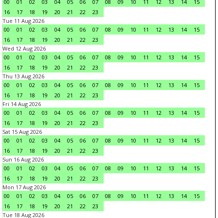
00
01
02
03
04
05
06
07
08
09
10
11
12
13
14
15
16
17
18
19
20
21
22
23
Tue 11 Aug 2026
00
01
02
03
04
05
06
07
08
09
10
11
12
13
14
15
16
17
18
19
20
21
22
23
Wed 12 Aug 2026
00
01
02
03
04
05
06
07
08
09
10
11
12
13
14
15
16
17
18
19
20
21
22
23
Thu 13 Aug 2026
00
01
02
03
04
05
06
07
08
09
10
11
12
13
14
15
16
17
18
19
20
21
22
23
Fri 14 Aug 2026
00
01
02
03
04
05
06
07
08
09
10
11
12
13
14
15
16
17
18
19
20
21
22
23
Sat 15 Aug 2026
00
01
02
03
04
05
06
07
08
09
10
11
12
13
14
15
16
17
18
19
20
21
22
23
Sun 16 Aug 2026
00
01
02
03
04
05
06
07
08
09
10
11
12
13
14
15
16
17
18
19
20
21
22
23
Mon 17 Aug 2026
00
01
02
03
04
05
06
07
08
09
10
11
12
13
14
15
16
17
18
19
20
21
22
23
Tue 18 Aug 2026