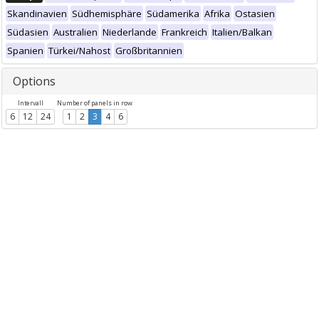
Skandinavien
Südhemisphäre
Südamerika
Afrika
Ostasien
Südasien
Australien
Niederlande
Frankreich
Italien/Balkan
Spanien
Türkei/Nahost
Großbritannien
Options
Intervall
Number of panels in row
6
12
24
1
2
3
4
6