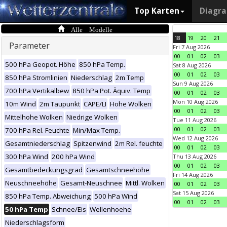
Top Karten
Diagr
Alle Modelle
18
19
20
21
Parameter
Fri 7 Aug 2026
00
01
02
03
500 hPa Geopot. Höhe
850 hPa Temp.
Sat 8 Aug 2026
00
01
02
03
850 hPa Stromlinien
Niederschlag
2m Temp
Sun 9 Aug 2026
700 hPa Vertikalbew
850 hPa Pot. Äquiv. Temp
00
01
02
03
Mon 10 Aug 2026
10m Wind
2m Taupunkt
CAPE/LI
Hohe Wolken
00
01
02
03
Mittelhohe Wolken
Niedrige Wolken
Tue 11 Aug 2026
00
01
02
03
700 hPa Rel. Feuchte
Min/Max Temp.
Wed 12 Aug 2026
Gesamtniederschlag
Spitzenwind
2m Rel. feuchte
00
01
02
03
300 hPa Wind
200 hPa Wind
Thu 13 Aug 2026
00
01
02
03
Gesamtbedeckungsgrad
Gesamtschneehöhe
Fri 14 Aug 2026
Neuschneehöhe
Gesamt-Neuschnee
Mittl. Wolken
00
01
02
03
Sat 15 Aug 2026
850 hPa Temp. Abweichung
500 hPa Wind
00
01
02
03
50 hPa Temp
Schnee/Eis
Wellenhoehe
Niederschlagsform