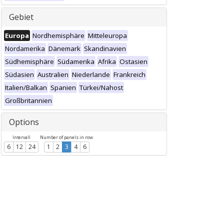
Gebiet
Europa
Nordhemisphäre
Mitteleuropa
Nordamerika
Dänemark
Skandinavien
Südhemisphäre
Südamerika
Afrika
Ostasien
Südasien
Australien
Niederlande
Frankreich
Italien/Balkan
Spanien
Türkei/Nahost
Großbritannien
Options
Intervall
Number of panels in row
6
12
24
1
2
3
4
6