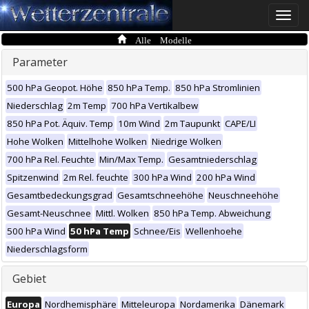
Toggle
naviga
Alle Modelle
Parameter
500 hPa Geopot. Höhe
850 hPa Temp.
850 hPa Stromlinien
Niederschlag
2m Temp
700 hPa Vertikalbew
850 hPa Pot. Äquiv. Temp
10m Wind
2m Taupunkt
CAPE/LI
Hohe Wolken
Mittelhohe Wolken
Niedrige Wolken
700 hPa Rel. Feuchte
Min/Max Temp.
Gesamtniederschlag
Spitzenwind
2m Rel. feuchte
300 hPa Wind
200 hPa Wind
Gesamtbedeckungsgrad
Gesamtschneehöhe
Neuschneehöhe
Gesamt-Neuschnee
Mittl. Wolken
850 hPa Temp. Abweichung
500 hPa Wind
50 hPa Temp
Schnee/Eis
Wellenhoehe
Niederschlagsform
Gebiet
Europa
Nordhemisphäre
Mitteleuropa
Nordamerika
Dänemark