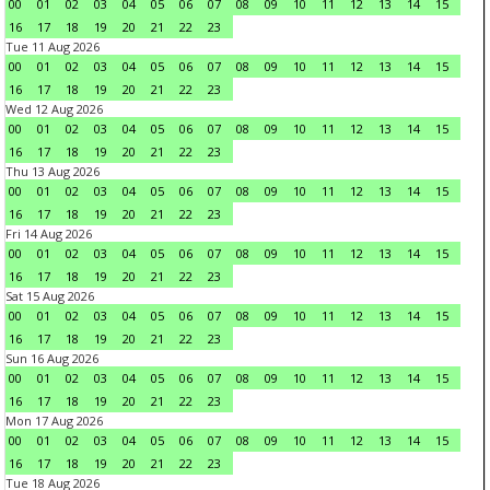
00
01
02
03
04
05
06
07
08
09
10
11
12
13
14
15
16
17
18
19
20
21
22
23
Tue 11 Aug 2026
00
01
02
03
04
05
06
07
08
09
10
11
12
13
14
15
16
17
18
19
20
21
22
23
Wed 12 Aug 2026
00
01
02
03
04
05
06
07
08
09
10
11
12
13
14
15
16
17
18
19
20
21
22
23
Thu 13 Aug 2026
00
01
02
03
04
05
06
07
08
09
10
11
12
13
14
15
16
17
18
19
20
21
22
23
Fri 14 Aug 2026
00
01
02
03
04
05
06
07
08
09
10
11
12
13
14
15
16
17
18
19
20
21
22
23
Sat 15 Aug 2026
00
01
02
03
04
05
06
07
08
09
10
11
12
13
14
15
16
17
18
19
20
21
22
23
Sun 16 Aug 2026
00
01
02
03
04
05
06
07
08
09
10
11
12
13
14
15
16
17
18
19
20
21
22
23
Mon 17 Aug 2026
00
01
02
03
04
05
06
07
08
09
10
11
12
13
14
15
16
17
18
19
20
21
22
23
Tue 18 Aug 2026