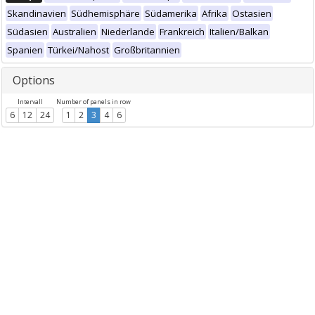
Skandinavien
Südhemisphäre
Südamerika
Afrika
Ostasien
Südasien
Australien
Niederlande
Frankreich
Italien/Balkan
Spanien
Türkei/Nahost
Großbritannien
Options
Intervall
Number of panels in row
6
12
24
1
2
3
4
6