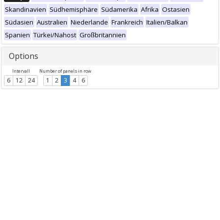
Skandinavien
Südhemisphäre
Südamerika
Afrika
Ostasien
Südasien
Australien
Niederlande
Frankreich
Italien/Balkan
Spanien
Türkei/Nahost
Großbritannien
Options
Intervall
Number of panels in row
6
12
24
1
2
3
4
6