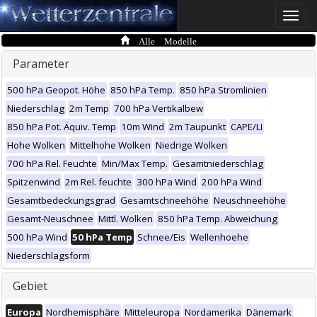
Toggle
naviga
Alle Modelle
Parameter
500 hPa Geopot. Höhe
850 hPa Temp.
850 hPa Stromlinien
Niederschlag
2m Temp
700 hPa Vertikalbew
850 hPa Pot. Äquiv. Temp
10m Wind
2m Taupunkt
CAPE/LI
Hohe Wolken
Mittelhohe Wolken
Niedrige Wolken
700 hPa Rel. Feuchte
Min/Max Temp.
Gesamtniederschlag
Spitzenwind
2m Rel. feuchte
300 hPa Wind
200 hPa Wind
Gesamtbedeckungsgrad
Gesamtschneehöhe
Neuschneehöhe
Gesamt-Neuschnee
Mittl. Wolken
850 hPa Temp. Abweichung
500 hPa Wind
50 hPa Temp
Schnee/Eis
Wellenhoehe
Niederschlagsform
Gebiet
Europa
Nordhemisphäre
Mitteleuropa
Nordamerika
Dänemark