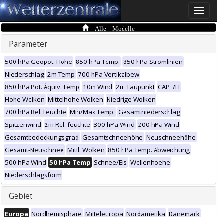
Toggle
naviga
Alle Modelle
Parameter
500 hPa Geopot. Höhe
850 hPa Temp.
850 hPa Stromlinien
Niederschlag
2m Temp
700 hPa Vertikalbew
850 hPa Pot. Äquiv. Temp
10m Wind
2m Taupunkt
CAPE/LI
Hohe Wolken
Mittelhohe Wolken
Niedrige Wolken
700 hPa Rel. Feuchte
Min/Max Temp.
Gesamtniederschlag
Spitzenwind
2m Rel. feuchte
300 hPa Wind
200 hPa Wind
Gesamtbedeckungsgrad
Gesamtschneehöhe
Neuschneehöhe
Gesamt-Neuschnee
Mittl. Wolken
850 hPa Temp. Abweichung
500 hPa Wind
50 hPa Temp
Schnee/Eis
Wellenhoehe
Niederschlagsform
Gebiet
Europa
Nordhemisphäre
Mitteleuropa
Nordamerika
Dänemark