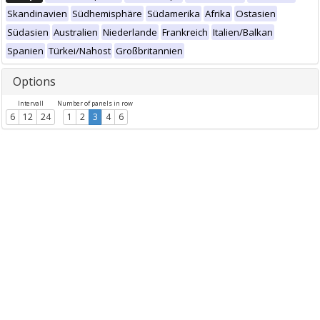
Skandinavien
Südhemisphäre
Südamerika
Afrika
Ostasien
Südasien
Australien
Niederlande
Frankreich
Italien/Balkan
Spanien
Türkei/Nahost
Großbritannien
Options
Intervall
Number of panels in row
6
12
24
1
2
3
4
6