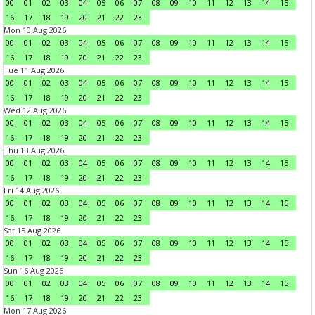
00
01
02
03
04
05
06
07
08
09
10
11
12
13
14
15
16
17
18
19
20
21
22
23
Mon 10 Aug 2026
00
01
02
03
04
05
06
07
08
09
10
11
12
13
14
15
16
17
18
19
20
21
22
23
Tue 11 Aug 2026
00
01
02
03
04
05
06
07
08
09
10
11
12
13
14
15
16
17
18
19
20
21
22
23
Wed 12 Aug 2026
00
01
02
03
04
05
06
07
08
09
10
11
12
13
14
15
16
17
18
19
20
21
22
23
Thu 13 Aug 2026
00
01
02
03
04
05
06
07
08
09
10
11
12
13
14
15
16
17
18
19
20
21
22
23
Fri 14 Aug 2026
00
01
02
03
04
05
06
07
08
09
10
11
12
13
14
15
16
17
18
19
20
21
22
23
Sat 15 Aug 2026
00
01
02
03
04
05
06
07
08
09
10
11
12
13
14
15
16
17
18
19
20
21
22
23
Sun 16 Aug 2026
00
01
02
03
04
05
06
07
08
09
10
11
12
13
14
15
16
17
18
19
20
21
22
23
Mon 17 Aug 2026