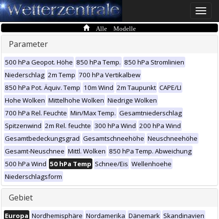
Toggle
naviga
Alle Modelle
Parameter
500 hPa Geopot. Höhe
850 hPa Temp.
850 hPa Stromlinien
Niederschlag
2m Temp
700 hPa Vertikalbew
850 hPa Pot. Äquiv. Temp
10m Wind
2m Taupunkt
CAPE/LI
Hohe Wolken
Mittelhohe Wolken
Niedrige Wolken
700 hPa Rel. Feuchte
Min/Max Temp.
Gesamtniederschlag
Spitzenwind
2m Rel. feuchte
300 hPa Wind
200 hPa Wind
Gesamtbedeckungsgrad
Gesamtschneehöhe
Neuschneehöhe
Gesamt-Neuschnee
Mittl. Wolken
850 hPa Temp. Abweichung
500 hPa Wind
50 hPa Temp
Schnee/Eis
Wellenhoehe
Niederschlagsform
Gebiet
Europa
Nordhemisphäre
Nordamerika
Dänemark
Skandinavien