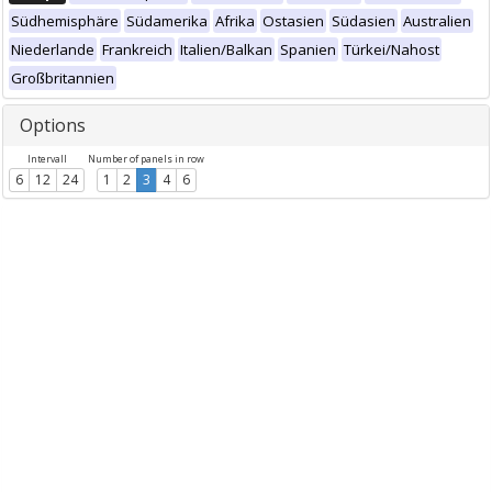
Südhemisphäre
Südamerika
Afrika
Ostasien
Südasien
Australien
Niederlande
Frankreich
Italien/Balkan
Spanien
Türkei/Nahost
Großbritannien
Options
Intervall
Number of panels in row
6
12
24
1
2
3
4
6