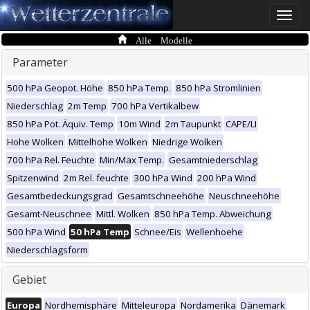
Toggle
naviga
Alle Modelle
Parameter
500 hPa Geopot. Höhe
850 hPa Temp.
850 hPa Stromlinien
Niederschlag
2m Temp
700 hPa Vertikalbew
850 hPa Pot. Äquiv. Temp
10m Wind
2m Taupunkt
CAPE/LI
Hohe Wolken
Mittelhohe Wolken
Niedrige Wolken
700 hPa Rel. Feuchte
Min/Max Temp.
Gesamtniederschlag
Spitzenwind
2m Rel. feuchte
300 hPa Wind
200 hPa Wind
Gesamtbedeckungsgrad
Gesamtschneehöhe
Neuschneehöhe
Gesamt-Neuschnee
Mittl. Wolken
850 hPa Temp. Abweichung
500 hPa Wind
50 hPa Temp
Schnee/Eis
Wellenhoehe
Niederschlagsform
Gebiet
Europa
Nordhemisphäre
Mitteleuropa
Nordamerika
Dänemark