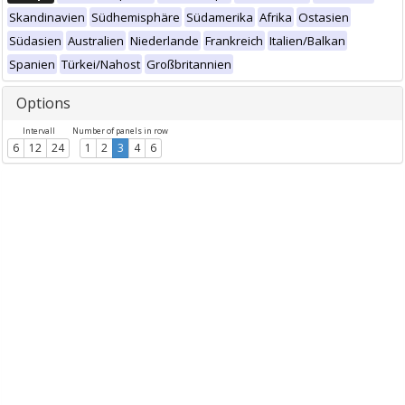
Skandinavien
Südhemisphäre
Südamerika
Afrika
Ostasien
Südasien
Australien
Niederlande
Frankreich
Italien/Balkan
Spanien
Türkei/Nahost
Großbritannien
Options
Intervall
Number of panels in row
6
12
24
1
2
3
4
6