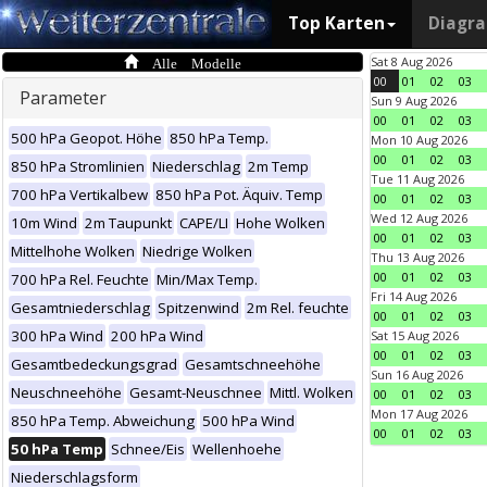
Top Karten
Diagr
Alle Modelle
Sat 8 Aug 2026
00
01
02
03
Parameter
Sun 9 Aug 2026
00
01
02
03
500 hPa Geopot. Höhe
850 hPa Temp.
Mon 10 Aug 2026
00
01
02
03
850 hPa Stromlinien
Niederschlag
2m Temp
Tue 11 Aug 2026
700 hPa Vertikalbew
850 hPa Pot. Äquiv. Temp
00
01
02
03
Wed 12 Aug 2026
10m Wind
2m Taupunkt
CAPE/LI
Hohe Wolken
00
01
02
03
Mittelhohe Wolken
Niedrige Wolken
Thu 13 Aug 2026
00
01
02
03
700 hPa Rel. Feuchte
Min/Max Temp.
Fri 14 Aug 2026
Gesamtniederschlag
Spitzenwind
2m Rel. feuchte
00
01
02
03
300 hPa Wind
200 hPa Wind
Sat 15 Aug 2026
00
01
02
03
Gesamtbedeckungsgrad
Gesamtschneehöhe
Sun 16 Aug 2026
Neuschneehöhe
Gesamt-Neuschnee
Mittl. Wolken
00
01
02
03
Mon 17 Aug 2026
850 hPa Temp. Abweichung
500 hPa Wind
00
01
02
03
50 hPa Temp
Schnee/Eis
Wellenhoehe
Niederschlagsform