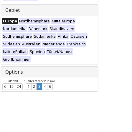
Gebiet
Europa
Nordhemisphäre
Mitteleuropa
Nordamerika
Dänemark
Skandinavien
Südhemisphäre
Südamerika
Afrika
Ostasien
Südasien
Australien
Niederlande
Frankreich
Italien/Balkan
Spanien
Türkei/Nahost
Großbritannien
Options
Intervall
Number of panels in row
6
12
24
1
2
3
4
6