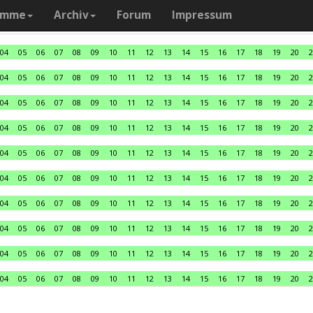
amme
Archiv
Forum
Impressum
04
05
06
07
08
09
10
11
12
13
14
15
16
17
18
19
20
2
04
05
06
07
08
09
10
11
12
13
14
15
16
17
18
19
20
2
04
05
06
07
08
09
10
11
12
13
14
15
16
17
18
19
20
2
04
05
06
07
08
09
10
11
12
13
14
15
16
17
18
19
20
2
04
05
06
07
08
09
10
11
12
13
14
15
16
17
18
19
20
2
04
05
06
07
08
09
10
11
12
13
14
15
16
17
18
19
20
2
04
05
06
07
08
09
10
11
12
13
14
15
16
17
18
19
20
2
04
05
06
07
08
09
10
11
12
13
14
15
16
17
18
19
20
2
04
05
06
07
08
09
10
11
12
13
14
15
16
17
18
19
20
2
04
05
06
07
08
09
10
11
12
13
14
15
16
17
18
19
20
2