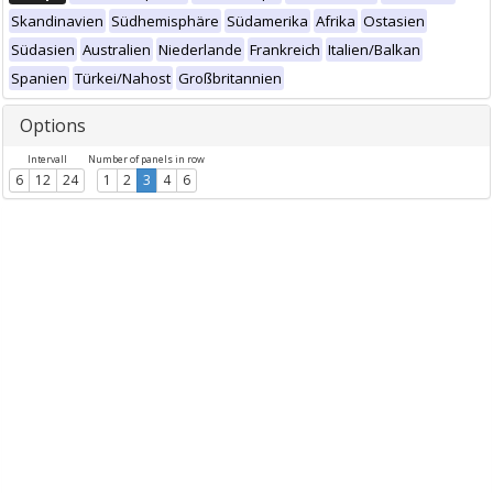
Skandinavien
Südhemisphäre
Südamerika
Afrika
Ostasien
Südasien
Australien
Niederlande
Frankreich
Italien/Balkan
Spanien
Türkei/Nahost
Großbritannien
Options
Intervall
Number of panels in row
6
12
24
1
2
3
4
6