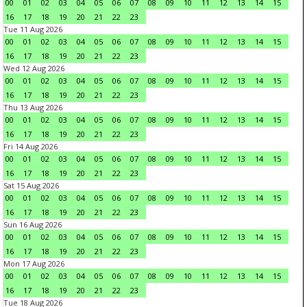
00
01
02
03
04
05
06
07
08
09
10
11
12
13
14
15
16
17
18
19
20
21
22
23
Tue 11 Aug 2026
00
01
02
03
04
05
06
07
08
09
10
11
12
13
14
15
16
17
18
19
20
21
22
23
Wed 12 Aug 2026
00
01
02
03
04
05
06
07
08
09
10
11
12
13
14
15
16
17
18
19
20
21
22
23
Thu 13 Aug 2026
00
01
02
03
04
05
06
07
08
09
10
11
12
13
14
15
16
17
18
19
20
21
22
23
Fri 14 Aug 2026
00
01
02
03
04
05
06
07
08
09
10
11
12
13
14
15
16
17
18
19
20
21
22
23
Sat 15 Aug 2026
00
01
02
03
04
05
06
07
08
09
10
11
12
13
14
15
16
17
18
19
20
21
22
23
Sun 16 Aug 2026
00
01
02
03
04
05
06
07
08
09
10
11
12
13
14
15
16
17
18
19
20
21
22
23
Mon 17 Aug 2026
00
01
02
03
04
05
06
07
08
09
10
11
12
13
14
15
16
17
18
19
20
21
22
23
Tue 18 Aug 2026