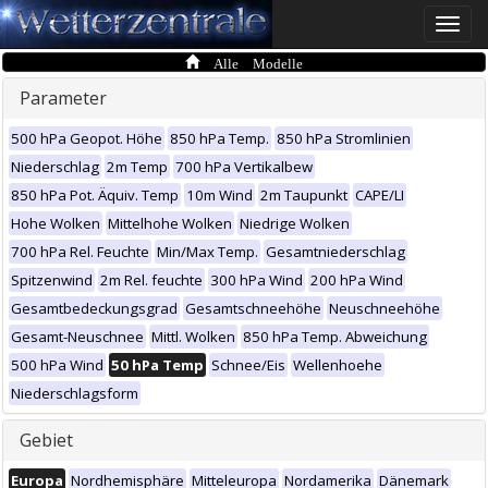
Toggle
naviga
Alle Modelle
Parameter
500 hPa Geopot. Höhe
850 hPa Temp.
850 hPa Stromlinien
Niederschlag
2m Temp
700 hPa Vertikalbew
850 hPa Pot. Äquiv. Temp
10m Wind
2m Taupunkt
CAPE/LI
Hohe Wolken
Mittelhohe Wolken
Niedrige Wolken
700 hPa Rel. Feuchte
Min/Max Temp.
Gesamtniederschlag
Spitzenwind
2m Rel. feuchte
300 hPa Wind
200 hPa Wind
Gesamtbedeckungsgrad
Gesamtschneehöhe
Neuschneehöhe
Gesamt-Neuschnee
Mittl. Wolken
850 hPa Temp. Abweichung
500 hPa Wind
50 hPa Temp
Schnee/Eis
Wellenhoehe
Niederschlagsform
Gebiet
Europa
Nordhemisphäre
Mitteleuropa
Nordamerika
Dänemark