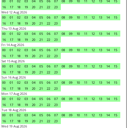
00
01
02
03
04
05
06
07
08
09
10
11
12
13
14
15
16
17
18
19
20
21
22
23
Wed 12 Aug 2026
00
01
02
03
04
05
06
07
08
09
10
11
12
13
14
15
16
17
18
19
20
21
22
23
Thu 13 Aug 2026
00
01
02
03
04
05
06
07
08
09
10
11
12
13
14
15
16
17
18
19
20
21
22
23
Fri 14 Aug 2026
00
01
02
03
04
05
06
07
08
09
10
11
12
13
14
15
16
17
18
19
20
21
22
23
Sat 15 Aug 2026
00
01
02
03
04
05
06
07
08
09
10
11
12
13
14
15
16
17
18
19
20
21
22
23
Sun 16 Aug 2026
00
01
02
03
04
05
06
07
08
09
10
11
12
13
14
15
16
17
18
19
20
21
22
23
Mon 17 Aug 2026
00
01
02
03
04
05
06
07
08
09
10
11
12
13
14
15
16
17
18
19
20
21
22
23
Tue 18 Aug 2026
00
01
02
03
04
05
06
07
08
09
10
11
12
13
14
15
16
17
18
19
20
21
22
23
Wed 19 Aug 2026