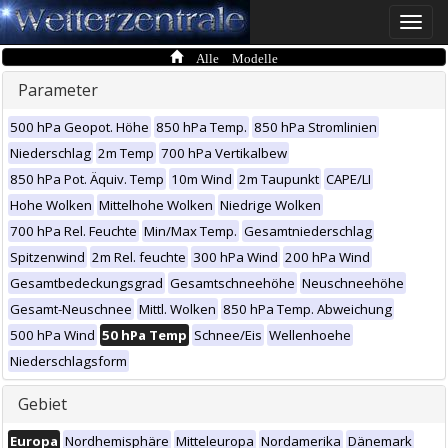
Toggle
naviga
Alle Modelle
Parameter
500 hPa Geopot. Höhe
850 hPa Temp.
850 hPa Stromlinien
Niederschlag
2m Temp
700 hPa Vertikalbew
850 hPa Pot. Äquiv. Temp
10m Wind
2m Taupunkt
CAPE/LI
Hohe Wolken
Mittelhohe Wolken
Niedrige Wolken
700 hPa Rel. Feuchte
Min/Max Temp.
Gesamtniederschlag
Spitzenwind
2m Rel. feuchte
300 hPa Wind
200 hPa Wind
Gesamtbedeckungsgrad
Gesamtschneehöhe
Neuschneehöhe
Gesamt-Neuschnee
Mittl. Wolken
850 hPa Temp. Abweichung
500 hPa Wind
50 hPa Temp
Schnee/Eis
Wellenhoehe
Niederschlagsform
Gebiet
Europa
Nordhemisphäre
Mitteleuropa
Nordamerika
Dänemark