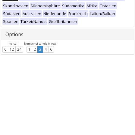
Skandinavien
Südhemisphäre
Südamerika
Afrika
Ostasien
Südasien
Australien
Niederlande
Frankreich
Italien/Balkan
Spanien
Türkei/Nahost
Großbritannien
Options
Intervall
Number of panels in row
6
12
24
1
2
3
4
6