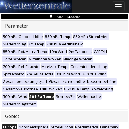
Toggle
naviga
Alle Modelle
Parameter
500 hPa Geopot. Höhe
850 hPa Temp.
850 hPa Stromlinien
Niederschlag
2m Temp
700 hPa Vertikalbew
850 hPa Pot. Äquiv. Temp
10m Wind
2m Taupunkt
CAPE/LI
Hohe Wolken
Mittelhohe Wolken
Niedrige Wolken
700 hPa Rel. Feuchte
Min/Max Temp.
Gesamtniederschlag
Spitzenwind
2m Rel. feuchte
300 hPa Wind
200 hPa Wind
Gesamtbedeckungsgrad
Gesamtschneehöhe
Neuschneehöhe
Gesamt-Neuschnee
Mittl. Wolken
850 hPa Temp. Abweichung
500 hPa Wind
50 hPa Temp
Schnee/Eis
Wellenhoehe
Niederschlagsform
Gebiet
Europa
Nordhemisphäre
Mitteleuropa
Nordamerika
Dänemark