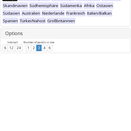
Skandinavien
Südhemisphäre
Südamerika
Afrika
Ostasien
Südasien
Australien
Niederlande
Frankreich
Italien/Balkan
Spanien
Türkei/Nahost
Großbritannien
Options
Intervall
Number of panels in row
6
12
24
1
2
3
4
6