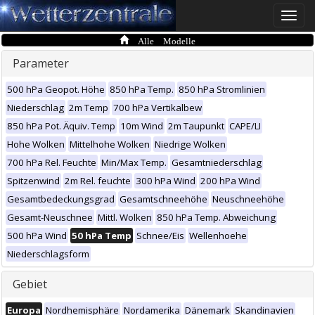
Toggle
naviga
Alle Modelle
Parameter
500 hPa Geopot. Höhe
850 hPa Temp.
850 hPa Stromlinien
Niederschlag
2m Temp
700 hPa Vertikalbew
850 hPa Pot. Äquiv. Temp
10m Wind
2m Taupunkt
CAPE/LI
Hohe Wolken
Mittelhohe Wolken
Niedrige Wolken
700 hPa Rel. Feuchte
Min/Max Temp.
Gesamtniederschlag
Spitzenwind
2m Rel. feuchte
300 hPa Wind
200 hPa Wind
Gesamtbedeckungsgrad
Gesamtschneehöhe
Neuschneehöhe
Gesamt-Neuschnee
Mittl. Wolken
850 hPa Temp. Abweichung
500 hPa Wind
50 hPa Temp
Schnee/Eis
Wellenhoehe
Niederschlagsform
Gebiet
Europa
Nordhemisphäre
Nordamerika
Dänemark
Skandinavien