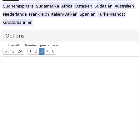
Südhemisphäre
Südamerika
Afrika
Ostasien
Südasien
Australien
Niederlande
Frankreich
Italien/Balkan
Spanien
Türkei/Nahost
Großbritannien
Options
Intervall
Number of panels in row
6
12
24
1
2
3
4
6