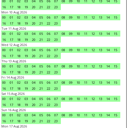
00
01
02
03
04
05
06
07
08
09
10
11
12
13
14
15
16
17
18
19
20
21
22
23
Mon 10 Aug 2026
00
01
02
03
04
05
06
07
08
09
10
11
12
13
14
15
16
17
18
19
20
21
22
23
Tue 11 Aug 2026
00
01
02
03
04
05
06
07
08
09
10
11
12
13
14
15
16
17
18
19
20
21
22
23
Wed 12 Aug 2026
00
01
02
03
04
05
06
07
08
09
10
11
12
13
14
15
16
17
18
19
20
21
22
23
Thu 13 Aug 2026
00
01
02
03
04
05
06
07
08
09
10
11
12
13
14
15
16
17
18
19
20
21
22
23
Fri 14 Aug 2026
00
01
02
03
04
05
06
07
08
09
10
11
12
13
14
15
16
17
18
19
20
21
22
23
Sat 15 Aug 2026
00
01
02
03
04
05
06
07
08
09
10
11
12
13
14
15
16
17
18
19
20
21
22
23
Sun 16 Aug 2026
00
01
02
03
04
05
06
07
08
09
10
11
12
13
14
15
16
17
18
19
20
21
22
23
Mon 17 Aug 2026