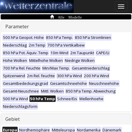
Toggle
naviga
Alle Modelle
Parameter
500 hPa Geopot. Höhe
850 hPa Temp.
850 hPa Stromlinien
Niederschlag
2m Temp
700 hPa Vertikalbew
850 hPa Pot. Äquiv. Temp
10m Wind
2m Taupunkt
CAPE/LI
Hohe Wolken
Mittelhohe Wolken
Niedrige Wolken
700 hPa Rel. Feuchte
Min/Max Temp.
Gesamtniederschlag
Spitzenwind
2m Rel. feuchte
300 hPa Wind
200 hPa Wind
Gesamtbedeckungsgrad
Gesamtschneehöhe
Neuschneehöhe
Gesamt-Neuschnee
Mittl. Wolken
850 hPa Temp. Abweichung
500 hPa Wind
50 hPa Temp
Schnee/Eis
Wellenhoehe
Niederschlagsform
Gebiet
Europa
Nordhemisphäre
Mitteleuropa
Nordamerika
Dänemark