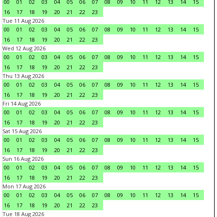
00
01
02
03
04
05
06
07
08
09
10
11
12
13
14
15
16
17
18
19
20
21
22
23
Tue 11 Aug 2026
00
01
02
03
04
05
06
07
08
09
10
11
12
13
14
15
16
17
18
19
20
21
22
23
Wed 12 Aug 2026
00
01
02
03
04
05
06
07
08
09
10
11
12
13
14
15
16
17
18
19
20
21
22
23
Thu 13 Aug 2026
00
01
02
03
04
05
06
07
08
09
10
11
12
13
14
15
16
17
18
19
20
21
22
23
Fri 14 Aug 2026
00
01
02
03
04
05
06
07
08
09
10
11
12
13
14
15
16
17
18
19
20
21
22
23
Sat 15 Aug 2026
00
01
02
03
04
05
06
07
08
09
10
11
12
13
14
15
16
17
18
19
20
21
22
23
Sun 16 Aug 2026
00
01
02
03
04
05
06
07
08
09
10
11
12
13
14
15
16
17
18
19
20
21
22
23
Mon 17 Aug 2026
00
01
02
03
04
05
06
07
08
09
10
11
12
13
14
15
16
17
18
19
20
21
22
23
Tue 18 Aug 2026