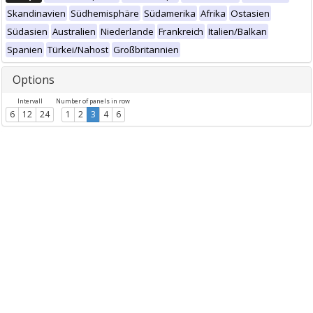
Skandinavien
Südhemisphäre
Südamerika
Afrika
Ostasien
Südasien
Australien
Niederlande
Frankreich
Italien/Balkan
Spanien
Türkei/Nahost
Großbritannien
Options
Intervall
Number of panels in row
6
12
24
1
2
3
4
6